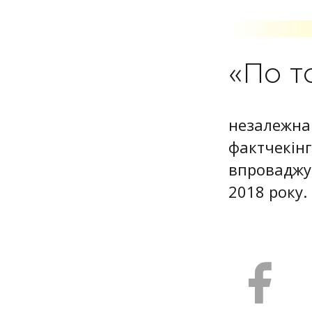
«По т
незалежна 
фактчекінг
впроваджує
2018 року.