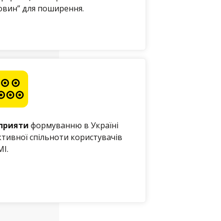
овин” для поширення.
прияти
формуванню в Україні
ктивної спільноти користувачів
МІ.