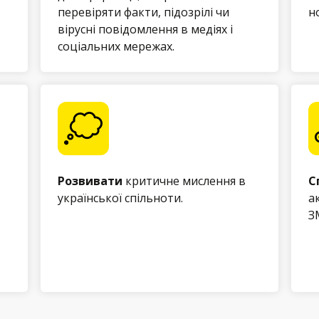
перевіряти факти, підозрілі чи
н
вірусні повідомлення в медіях і
соціальних мережах.
Розвивати
критичне мислення в
С
української спільноти.
а
З