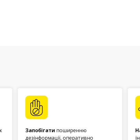
к
Запобігати
поширенню
Н
дезінформації, оперативно
і