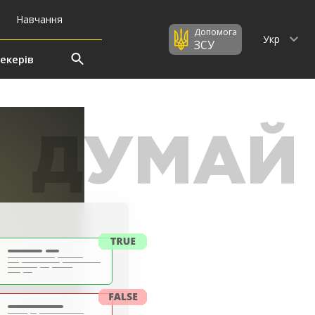
Навчання
Допомога
Укр
ЗСУ
екерів
ДУМАЙ