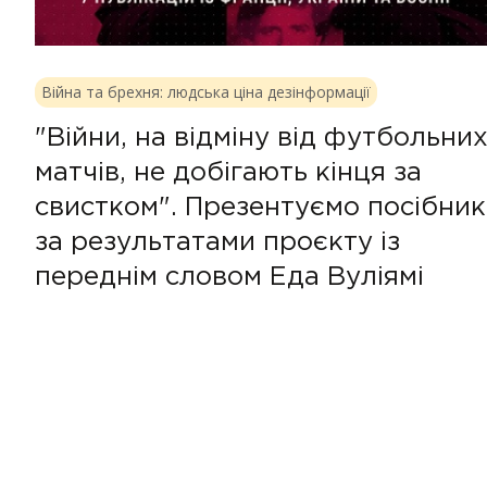
Війна та брехня: людська ціна дезінформації
"Війни, на відміну від футбольни
матчів, не добігають кінця за
свистком". Презентуємо посібник
за результатами проєкту із
переднім словом Еда Вуліямі