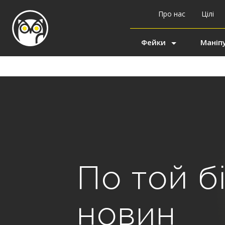
Про нас
Цілі
Фейки
Маніпу
По той б
новин