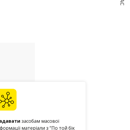
адавати
засобам масової
нформації матеріали з “По той бік