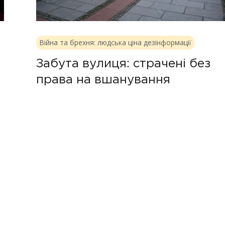
Війна та брехня: людська ціна дезінформації
х
Забута вулиця: страчені без
права на вшанування