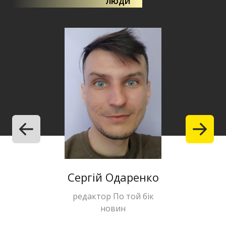
ЛЮДИ
Сергій Одаренко
Ірина 
редактор По той бік
фактчекерка
новин
ген