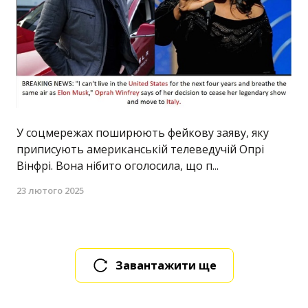
У соцмережах поширюють фейкову заяву, яку
приписують американській телеведучій Опрі
Вінфрі. Вона нібито оголосила, що п...
23 лютого 2025
Завантажити ще