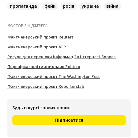
пропаганда
фейк
росія
україна
війна
ДОСТОВІРНІ ДЖЕРЕЛА
Фактчекерський проєкт Reuters
Фактчекерський проєкт AFP
Ресурс для перевірки інформації в інтернеті Snopes
Перевірка політичних заяв Politico
Фактчекерський проєкт The Washington Post
Фактчекерський проєкт Reporterslab
Будь в курсі свіжих новин
Підписатися