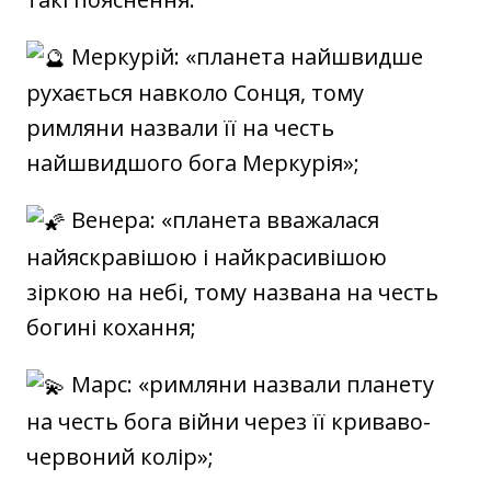
Меркурій: «планета найшвидше
рухається навколо Сонця, тому
римляни назвали її на честь
найшвидшого бога Меркурія»;
Венера: «планета вважалася
найяскравішою і найкрасивішою
зіркою на небі, тому названа на честь
богині кохання;
Марс: «римляни назвали планету
на честь бога війни через її криваво-
червоний колір»;