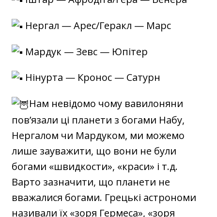
Нергал — Арес/Геракл — Марс
Мардук — Зевс — Юпітер
Нінурта — Кронос — Сатурн
Нам невідомо чому вавилоняни
пов’язали ці планети з богами Набу,
Нергалом чи Мардуком, ми можемо
лише зауважити, що вони не були
богами «швидкости», «краси» і т.д.
Варто зазначити, що планети не
вважалися богами. Грецькі астрономи
називали їх «зоря Гермеса», «зоря