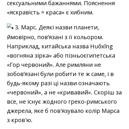
сексуальними бажаннями. Пояснення
«яскравість = краса» є хибним.
3. Марс. Деякі назви планети,
ймовірно, пов’язані з її кольором.
Наприклад, китайська назва Huǒxīng
«вогняна зірка» або пізньоєгипетська
«Гор червоний». Але римляни не
зобов’язані були робити те ж саме, і в
будь-якому разі ці назви означають
«червоний», а не «кривавий». Скоріш за
все, не існує жодного греко-римського
джерела, яке б пов'язувало колір Марса
з кров'ю.