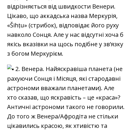
відрізняється від швидкости Венери.
Цікаво, що аккадська назва Меркурія,
«Šihṭu» (стрибок), відповідає його руху
навколо Сонця. Але у нас відсутні хоча б
якісь вказівки на щось подібне у зв’язку
з богом Меркурієм.
2. Венера. Найяскравіша планета (не
рахуючи Сонця і Місяця, які стародавні
астрономи вважали планетами). Але
хто сказав, що яскравість – це «краса»?
Античні астрономи такого не говорили.
До того ж Венера/Афродіта не стільки
цікавились красою, як хтивістю та