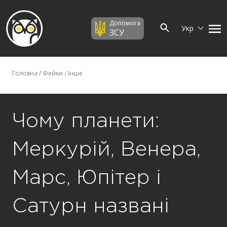
Допомога
Укр
ЗСУ
Головна
/
Фейки
/
Інше
Чому планети:
Меркурій, Венера,
Марс, Юпітер і
Сатурн названі