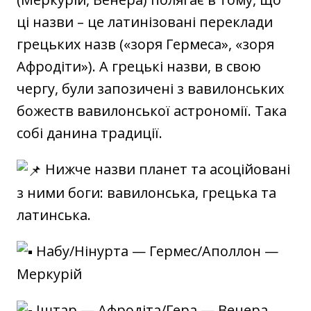
ці назви – це латинізовані переклади
грецьких назв («зоря Гермеса», «зоря
Афродіти»). А грецькі назви, в свою
чергу, були запозичені з вавилонських
божеств вавилонської астрономії. Така
собі данина традиції.
Нижче назви планет та асоційовані
з ними боги: вавилонська, грецька та
латинська.
Набу/Нінурта — Гермес/Аполлон —
Меркурій
Іштар — Афродіта/Гера — Венера