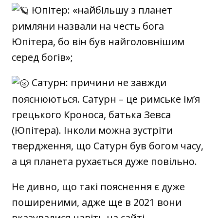
Юпітер: «найбільшу з планет
римляни назвали на честь бога
Юпітера, бо він був найголовнішим
серед богів»;
Сатурн: причини не завжди
пояснюються. Сатурн – це римське ім’я
грецького Кроноса, батька Зевса
(Юпітера). Інколи можна зустріти
твердження, що Сатурн був богом часу,
а ця планета рухається дуже повільно.
Не дивно, що такі пояснення є дуже
поширеними, адже ще в 2021 вони
вказувалися навіть на сайті