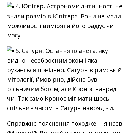
4. Юпітер. Астрономи античності не
знали розмірів Юпітера. Вони не мали
можливості виміряти його радіус чи
масу.
5. Сатурн. Остання планета, яку
видно неозброєним оком і яка
рухається повільно. Сатурн в римській
мітології, ймовірно, дійсно був
рільничим богом, але Кронос навряд
чи. Так само Кронос міг мати щось
спільне з часом, а Сатурн навряд чи.
Справжнє пояснення походження назв
(Меркурій, Венера) полягає в тому, що