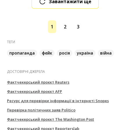
Завантажити ще
1
2
3
ТЕГИ
пропаганда
фейк
росія
україна
війна
ДОСТОВІРНІ ДЖЕРЕЛА
Фактчекерський проєкт Reuters
Фактчекерський проєкт AFP
Ресурс для перевірки інформації в інтернеті Snopes
Перевірка політичних заяв Politico
Фактчекерський проєкт The Washington Post
Фактчекерський проєкт Reporterslab