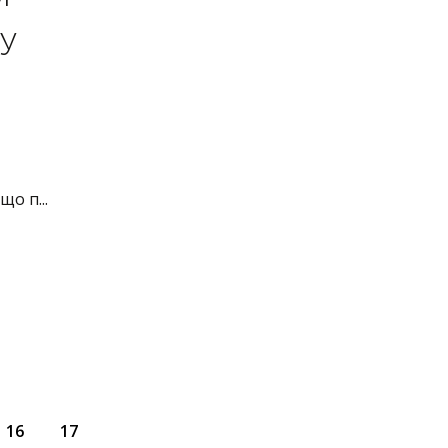
ру
о п...
16
17