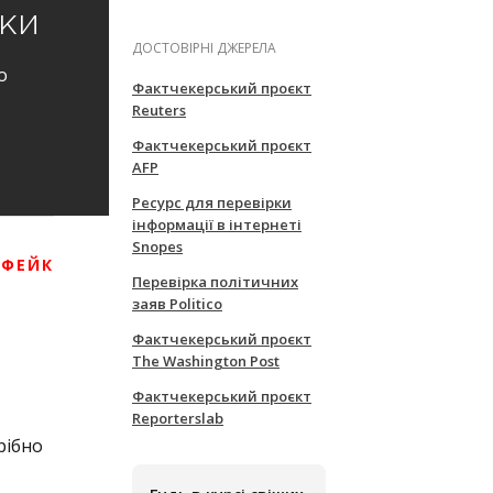
ки
ДОСТОВІРНІ ДЖЕРЕЛА
о
Фактчекерський проєкт
Reuters
Фактчекерський проєкт
AFP
Ресурс для перевірки
інформації в інтернеті
Snopes
 ФЕЙК
Перевірка політичних
заяв Politico
Фактчекерський проєкт
The Washington Post
Фактчекерський проєкт
Reporterslab
рібно