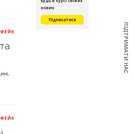
Будь в курсі свіжих
новин
Підписатися
ПІДТРИМАТИ НАС
 ФЕЙК
та
ині,
 ФЕЙК
і