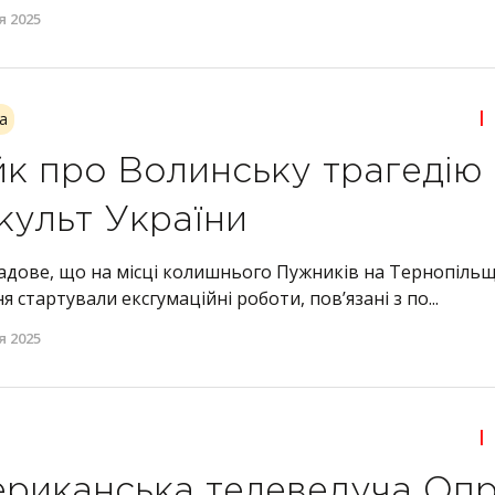
я 2025
|
а
к про Волинську трагедію 
культ України
Садове, що на місці колишнього Пужників на Тернопільщ
ня стартували ексгумаційні роботи, пов’язані з по...
я 2025
|
риканська телеведуча Опр