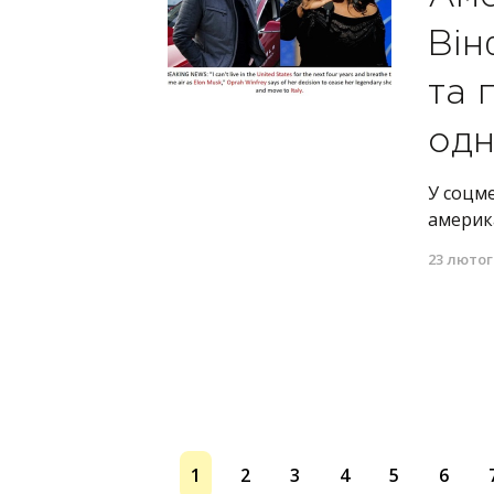
Він
та 
одн
У соцм
америка
23 лютог
1
2
3
4
5
6