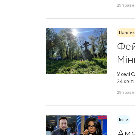
29 травн
Політик
Фей
Мін
У селі 
24 квіт
29 травн
Інше
Аме