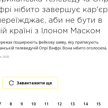
фрі нібито завершує кар'є
переїжджає, аби не бути в
ій країні з Ілоном Маском
ережах поширюють фейкову заяву, яку приписують
нській телеведучій Опрі Вінфрі. Вона нібито оголосила, щ
о 2025
Завантажити ще
7
8
9
10
11
12
13
14
15