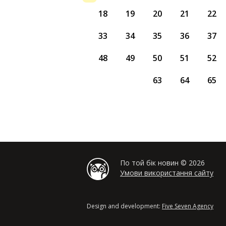
18
19
20
21
22
33
34
35
36
37
48
49
50
51
52
63
64
65
По той бік новин © 2026
Умови використання сайту
Design and development:
Five Seven Agency