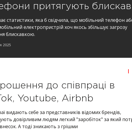
ефони притягують блискав
має статистики, яка б свідчила, що мобільний телефон аб
обільний електропристрій хоч якось збільшує загрозу
ня блискавкою.
я 2025
|
рошення до співпраці в
Tok, Youtube, Airbnb
аї видають себе за представників відомих брендів,
ують довірливим людям легкий "заробіток" за який пот
внесок. А тоді зникають з грішми