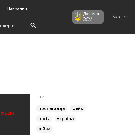
Навчання
Допомога
Укр
ЗСУ
екерів
ТЕГИ
пропаганда
фейк
 ФЕЙК
росія
україна
війна