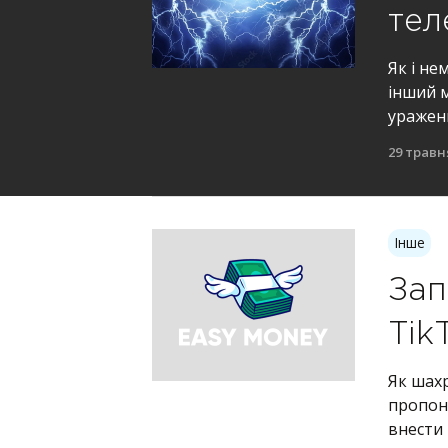
тел
Як і не
інший м
уражен
29 травн
Інше
Зап
Tik
Як шахр
пропон
внести 