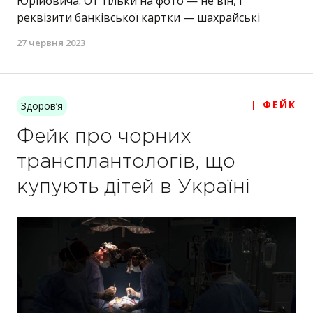
Юрійовича. От тільки на фото — не він, і
реквізити банківської картки — шахрайські
27 червня 2023
| ФЕЙК
Здоров’я
Фейк про чорних
трансплантологів, що
купують дітей в Україні