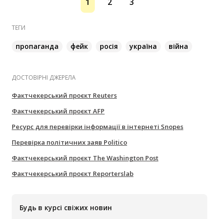
1
2
3
ТЕГИ
пропаганда
фейк
росія
україна
війна
ДОСТОВІРНІ ДЖЕРЕЛА
Фактчекерський проєкт Reuters
Фактчекерський проєкт AFP
Ресурс для перевірки інформації в інтернеті Snopes
Перевірка політичних заяв Politico
Фактчекерський проєкт The Washington Post
Фактчекерський проєкт Reporterslab
Будь в курсі свіжих новин