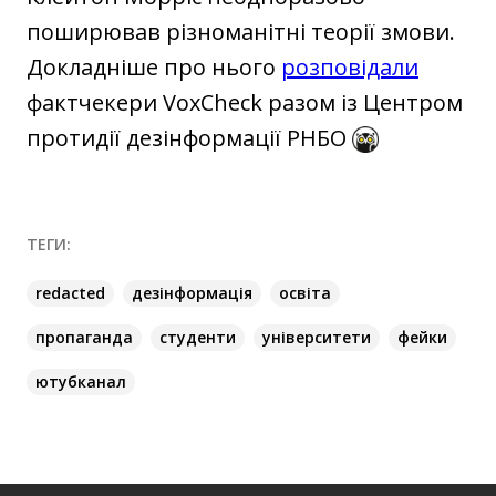
поширював різноманітні теорії змови.
Докладніше про нього
розповідали
фактчекери VoxCheck разом із Центром
протидії дезінформації РНБО
ТЕГИ:
redacted
дезінформація
освіта
пропаганда
студенти
університети
фейки
ютубканал