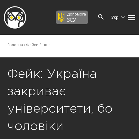
Допомога
Укр
ЗСУ
Головна
/
Фейки
/
Інше
Фейк: Україна
закриває
університети, бо
чоловіки