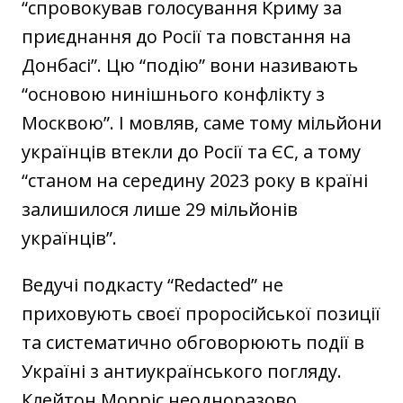
“спровокував голосування Криму за
приєднання до Росії та повстання на
Донбасі”. Цю “подію” вони називають
“основою нинішнього конфлікту з
Москвою”. І мовляв, саме тому мільйони
українців втекли до Росії та ЄС, а тому
“станом на середину 2023 року в країні
залишилося лише 29 мільйонів
українців”.
Ведучі подкасту “Redacted” не
приховують своєї проросійської позиції
та систематично обговорюють події в
Україні з антиукраїнського погляду.
Клейтон Морріс неодноразово