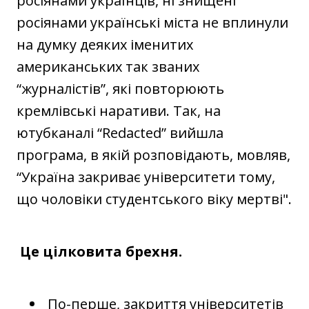
росіянами українців, ні знищені
росіянами українські міста не вплинули
на думку деяких іменитих
американських так званих
“журналістів”, які повторюють
кремлівські наративи. Так, на
ютубканалі “Redacted” вийшла
програма, в якій розповідають, мовляв,
“Україна закриває університети тому,
що чоловіки студентського віку мертві".
Це цілковита брехня.
По-перше, закриття університетів