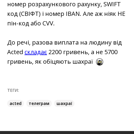
номер розрахункового рахунку, SWIFT
код (СВІФТ) і номер IBAN. Але аж ніяк НЕ
пін-код або CVV.
До речі, разова виплата на людину від
Acted
складає
2200 гривень, а не 5700
гривень, як обіцяють шахраї
ТЕГИ:
acted
телеграм
шахраї