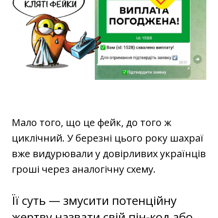
Мало того, що це фейк, до того ж
циклічний. У березні цього року шахраї
вже видурювали у довірливих українців
гроші через аналогічну схему.
Її суть — змусити потенційну
жертву назвати свій пін-код або