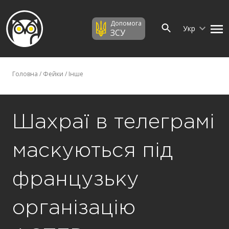
Допомога
Укр
ЗСУ
Головна
/
Фейки
/
Інше
Шахраї в телеграмі
маскуються під
французьку
організацію