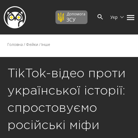
Допомога
Укр
ЗСУ
Головна
/
Фейки
/
Інше
TikTok-відео проти
української історії:
спростовуємо
російські міфи