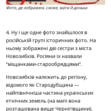
Фото, де зображені, схоже, мати й донька
4. Ну і ще одне фото знайшлося в
російській групі історичних фото. На
ньому зображені дві сестри з міста
Новозибків. Росіяни їх назвали
“міщанками-старообрядцями”.
Новозибків належить до регіону,
відомого як Стародубщина —
найпівнічніша частина українських
етнічних земель (на мапі вона
розташована вище Чернігівщини).