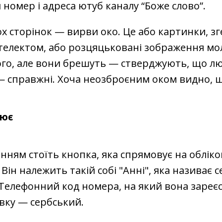
номер і адреса ютуб каналу “Боже слово”.
х сторінок — вирви око. Це або картинки, з
електом, або розцяцьковані зображення мол
ого, але вони брешуть — стверджують, що л
 справжні. Хоча неозброєним оком видно, щ
цює
нням стоїть кнопка, яка спрямовує на обліко
Він належить такій собі "Анні", яка називає с
Телефонний код номера, на який вона зареє
вку — сербський.