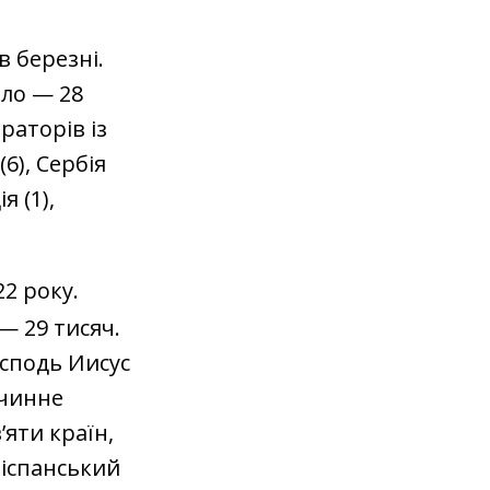
в березні.
ало — 28
раторів із
(6), Сербія
я (1),
22 року.
— 29 тисяч.
осподь Иисус
 чинне
’яти країн,
й іспанський