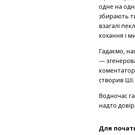
одне на одн
збирають ти
взагалі пек
кохання і м
Гадаємо, на
— згенерова
коментатор
створив ШІ.
Водночас га
надто довір
Для початк