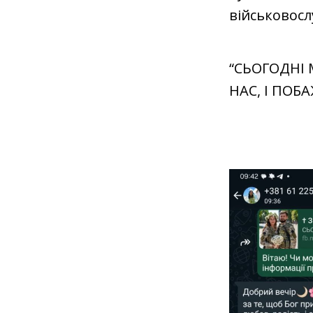
військовосл
“СЬОГОДНІ
НАС, І ПОБ