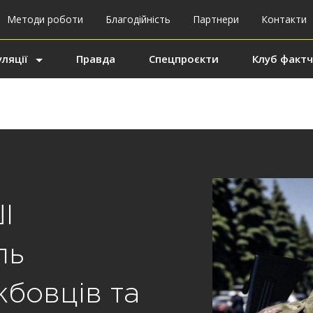
Методи роботи
Благодійність
Партнери
Контакти
ляції
Правда
Спецпроєкти
Клуб фактч
І
ль
бовців та