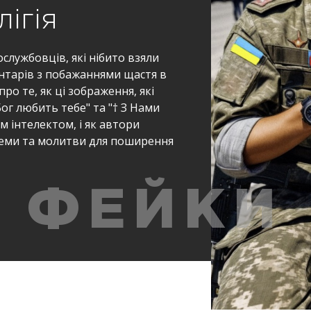
лігія
службовців, які нібито взяли
нтарів з побажаннями щастя в
о те, як ці зображення, які
ог любить тебе" та "† З Нами
м інтелектом, і як автори
теми та молитви для поширення
ФЕЙКИ