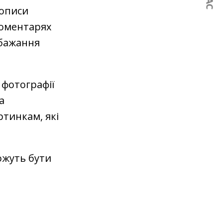
Дописи
коментарях
обажання
 фотографії
а
тинкам, які
ожуть бути