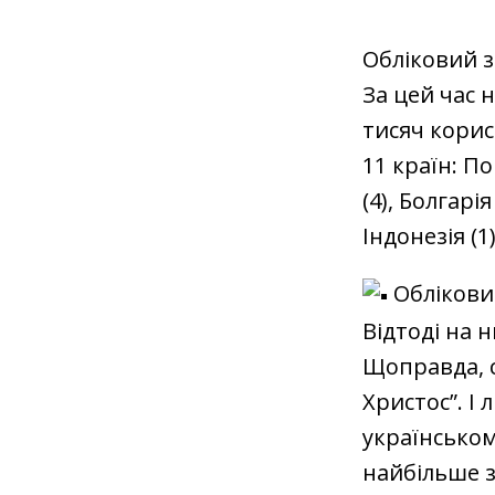
Обліковий з
За цей час 
тисяч корис
11 країн: Пор
(4), Болгарія
Індонезія (1)
Обліковий
Відтоді на 
Щоправда, с
Христос”. І
українськом
найбільше з 