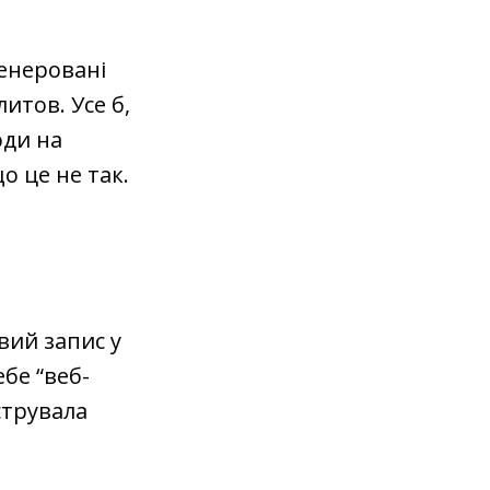
генеровані
итов. Усе б,
юди на
о це не так.
вий запис у
ебе “веб-
струвала