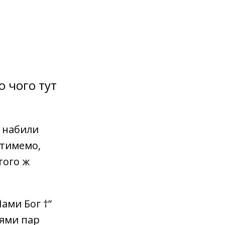
о чого тут
е набили
атимемо,
того ж
Нами Бог †”
іями пар