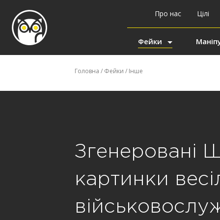
Про нас
Цілі
Фейки
Маніпу
Головна
/
Фейки
/
Інше
Згенеровані Ш
картинки весі
військовослуж