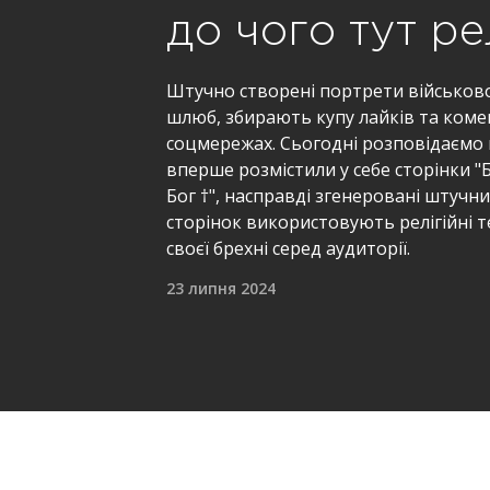
до чого тут ре
Штучно створені портрети військово
шлюб, збирають купу лайків та коме
соцмережах. Сьогодні розповідаємо пр
вперше розмістили у себе сторінки "Б
Бог †", насправді згенеровані штучни
сторінок використовують релігійні 
своєї брехні серед аудиторії.
23 липня 2024