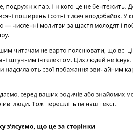
е, подружніх пар. І нікого це не бентежить. 
сячі поширень і сотні тисяч вподобайок. У 
ло — численні молитви за щастя молодят і п
иру.
шим читачам не варто пояснювати, що всі ці
ні штучним інтелектом. Цих людей не існує, 
и надсилають свої побажання звичайним кар
даємо, серед ваших родичів або знайомих м
ливі люди. Тож перешліть їм наш текст.
у з’ясуємо, що це за сторінки