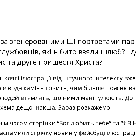
ь за згенерованими ШІ портретами пар
лужбовців, які нібито взяли шлюб? І д
ис та друге пришестя Христа?
ці кляті ілюстрації від штучного інтелекту вж
ле вода камінь точить, чим більше пояснюв
 людей втямлять, що ними маніпулюють. До 
схема дещо інакша. Зараз розкажемо.
ім часом сторінки “Бог любить тебе” та “† З 
аспамили стрічку новин у фейсбуці ілюстрац