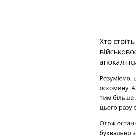
Хто стоїт
військовос
апокаліпс
Розуміємо, 
оскомину. А
тим більше
цього разу 
Отож останн
буквально з