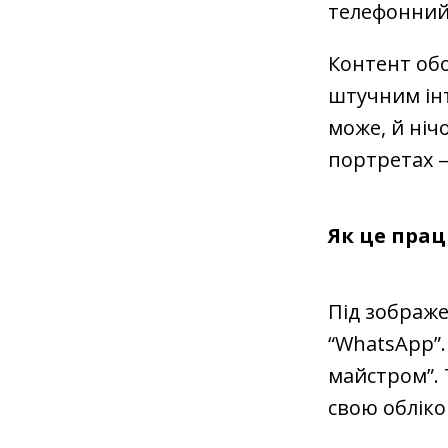
телефонний 
Контент обо
штучним інт
може, й ніч
портретах —
Як це пра
Під зображе
“WhatsApp”. 
майстром”. 
свою обліко