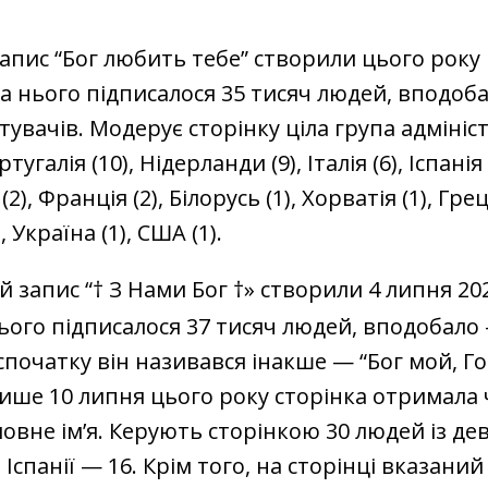
апис “Бог любить тебе” створили цього року 
на нього підписалося 35 тисяч людей, вподоб
тувачів. Модерує сторінку ціла група адмініст
тугалія (10), Нідерланди (9), Італія (6), Іспанія 
 (2), Франція (2), Білорусь (1), Хорватія (1), Греці
, Україна (1), США (1).
 запис “† З Нами Бог †» створили 4 липня 20
нього підписалося 37 тисяч людей, вподобало 
початку він називався інакше — “Бог мой, Г
 лише 10 липня цього року сторінка отримала
овне ім’я. Керують сторінкою 30 людей із дев
Іспанії — 16. Крім того, на сторінці вказани