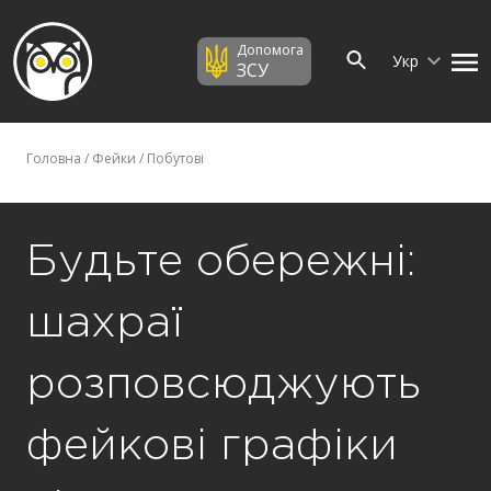
Допомога
Укр
ЗСУ
Головна
/
Фейки
/
Побутові
Будьте обережні:
шахраї
розповсюджують
фейкові графіки