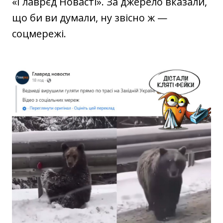
«Ґлаврєд Новасті». За джерело вказали,
що би ви думали, ну звісно ж —
соцмережі.