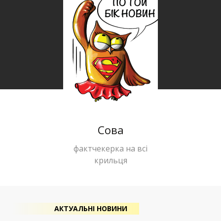
Сова
фактчекерка на всі
крильця
АКТУАЛЬНІ НОВИНИ