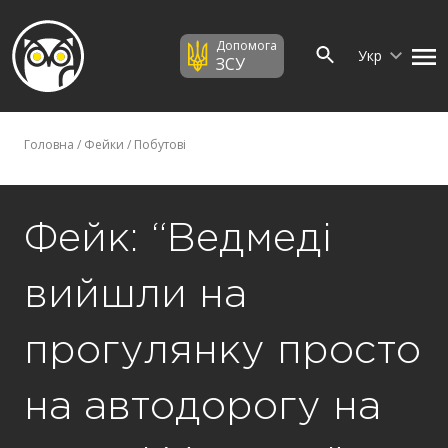
Допомога
Укр
ЗСУ
Головна
/
Фейки
/
Побутові
Фейк: “Ведмеді
вийшли на
прогулянку просто
на автодорогу на