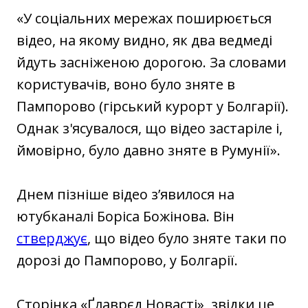
«У соціальних мережах поширюється
відео, на якому видно, як два ведмеді
йдуть засніженою дорогою. За словами
користувачів, воно було зняте в
Пампорово (гірський курорт у Болгарії).
Однак з'ясувалося, що відео застаріле і,
ймовірно, було давно зняте в Румунії».
Днем пізніше відео з’явилося на
ютубканалі Боріса Божінова. Він
стверджує
, що відео було зняте таки по
дорозі до Пампорово, у Болгарії.
Сторінка «Ґлаврєд Новасті», звідки це