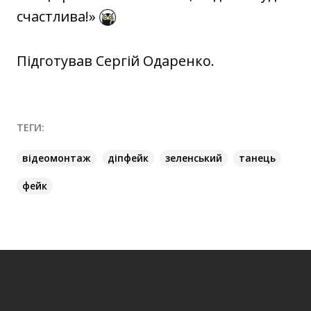
счастлива!»
Підготував Сергій Одаренко.
ТЕГИ:
відеомонтаж
діпфейк
зеленський
танець
фейк