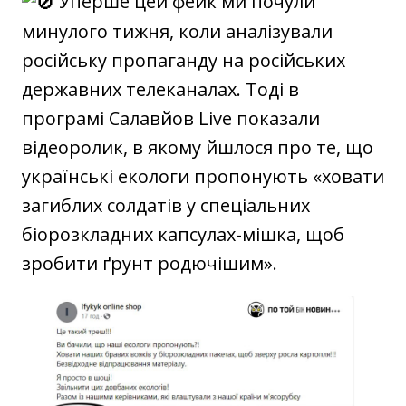
Уперше цей фейк ми почули
минулого тижня, коли аналізували
російську пропаганду на російських
державних телеканалах. Тоді в
програмі Салавйов Live показали
відеоролик, в якому йшлося про те, що
українські екологи пропонують «ховати
загиблих солдатів у спеціальних
біорозкладних капсулах-мішка, щоб
зробити ґрунт родючішим».