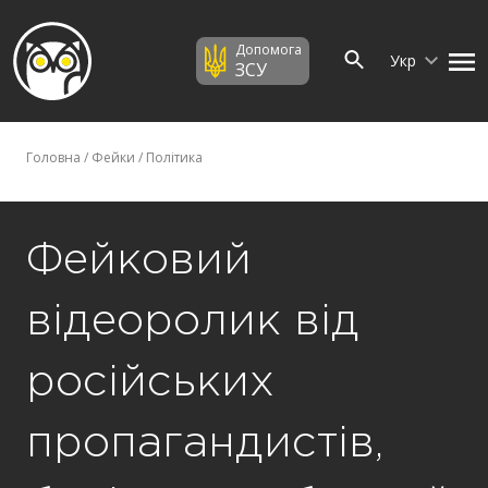
Допомога
Укр
ЗСУ
Головна
/
Фейки
/
Політика
Фейковий
відеоролик від
російських
пропагандистів,