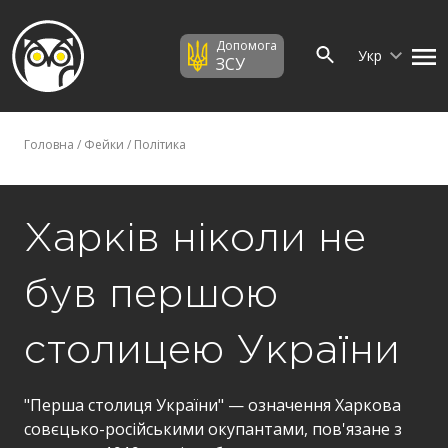
Допомога
Укр
ЗСУ
Головна
/
Фейки
/
Політика
Харків ніколи не
був першою
столицею України
"Перша столиця України" — означення Харкова
совєцько-російськими окупантами, пов'язане з