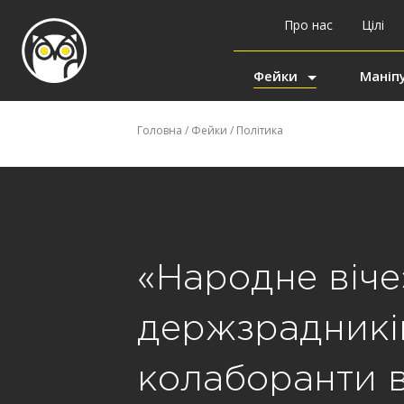
Про нас
Цілі
Фейки
Маніпу
Головна
/
Фейки
/
Політика
«Народне віче
держзрадникі
колаборанти в