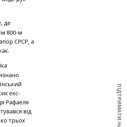
, де
їм 800-м
апор СРСР, а
кає.
іка
визнано
аїнський
ПІДТРИМАТИ НАС
их екс-
ця Рафаеля
тувався від
ько трьох