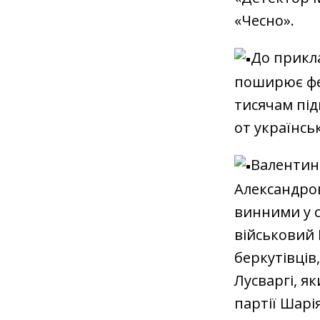
«Чесно».
До прикла
поширює фей
тисячам під
от українсь
Валентин 
Александро
винними у с
військовий 
беркутівців
Лусваргі, я
партії Шарія