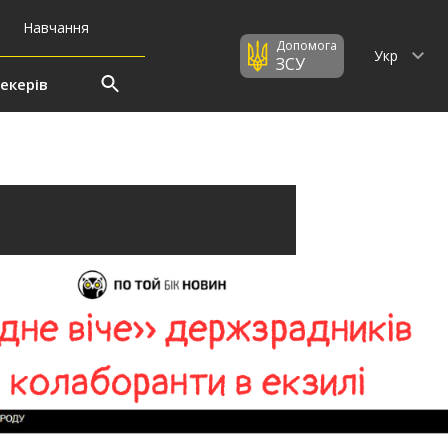
Навчання
Допомога
Укр
ЗСУ
екерів