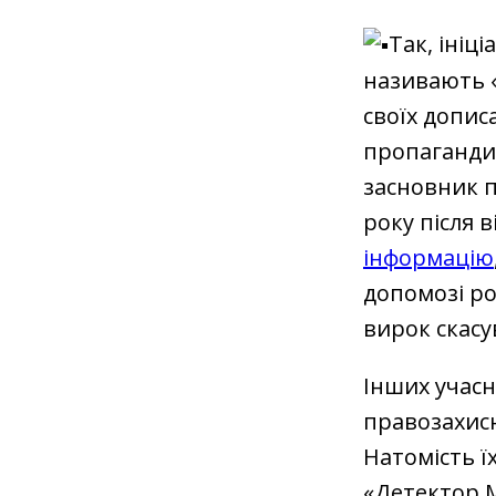
Так, ініц
називають «
своїх допис
пропагандис
засновник п
року після 
інформацію
допомозі ро
вирок скасу
Інших учасн
правозахис
Натомість ї
«Детектор М