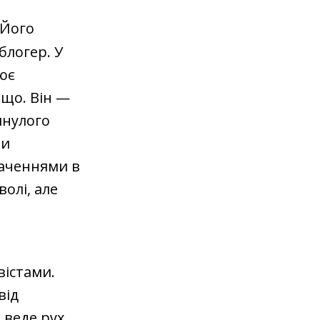
 Його
блогер. У
рює
ощо. Він —
инулого
ли
ваченнями в
олі, але
вістами.
від
 веде рух