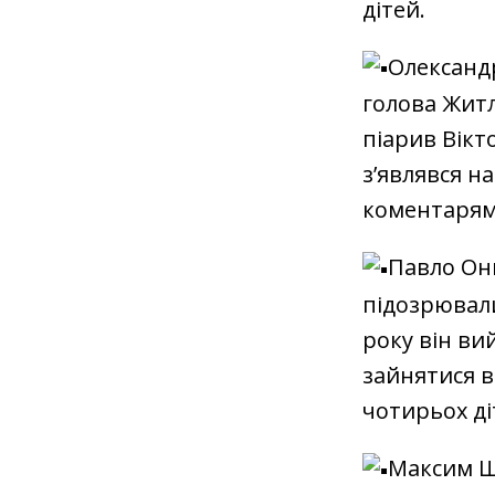
дітей.
Олександр
голова Житл
піарив Вікт
з’являвся н
коментарям
Павло Они
підозрювали
року він ви
зайнятися в
чотирьох діт
Максим Ши