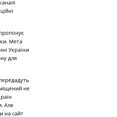
каналі
іційні
 пропонує
уки. Мета
ині України
ну для
 передадуть
озміщений не
країн
я. Але
и на сайт