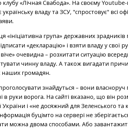
о клубу «Лічная Свабода». На своєму Youtube-
українську владу та ЗСУ, "спростовує" всі оф
аяви.
 ця «ініціативна група» державних зрадників
ідписати «декларацію» і взяти владу у свої р
віче» очевидна – розхитати ситуацію всеред
тувати чинну владу. А також вигадати причи
х наших громадян.
проголосувати знайдуться – вони власноруч
ні в руки ворога. На сайті вказано, що він р
ї України і «не досяжний для Зеленського та 
інформація буцімто на сервері не зберігаєтьс
ати можна двома способами. Або завантажит