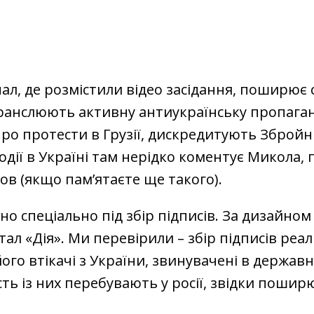
ал, де розмістили відео засідання, поширює
транслюють активну антиукраїнську пропаган
ро протести в Грузії, дискредитують Збройн
події в Україні там нерідко коментує Микола, 
ов (якщо пам’ятаєте ще такого).
но спеціально під збір підписів. За дизайном
ал «Дія». Ми перевірили – збір підписів реа
ого втікачі з України, звинувачені в державні
сть із них перебувають у росії, звідки поши