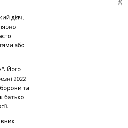
кий діяч,
улярно
асто
ттями або
н". Його
езні 2022
оборони та
к батько
сії.
овник