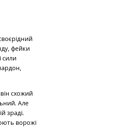
 своєрідний
ду, фейки
і сили
пардон,
 він схожий
льний. Але
й зраді.
рюють ворожі