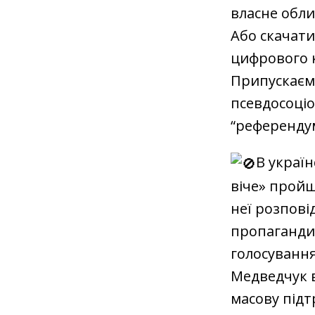
власне обли
Або скачати
цифрового к
Припускаємо
псевдосоціо
“референдум
В украї
віче» пройш
неї розпові
пропагандис
голосування
Медведчук в
масову підт