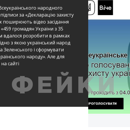
«Всеукраїнського народного
є підписи за «Декларацію захисту
ож поширюють відео засідання
і «459 громадян України з 35
їм вдалося розробити в рамках
гідно з якою український народ
а Зеленського і сформувати
раїнського народу». Але для
на сайті
ФЕЙКИ