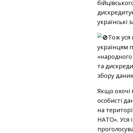
бійцівськог
дискредитує 
українські з
Тож уся
українцям п
«народного 
та дискреди
збору дани
Якщо охочі 
особисті да
на територі
НАТО». Уся 
проголосув