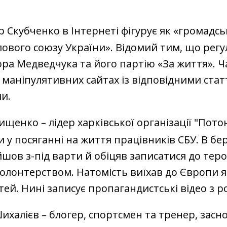
 Скубченко в Інтернеті фігурує як «громадсь
ового союзу України». Відомий тим, що рег
ора Медведчука та його партію «За життя». Ч
а маніпулятивних сайтах із відповідними ста
и.
щенко – лідер харківської організації "Пото
 у посяганні на життя працівників СБУ. В бер
йшов з-під варти й обіцяв записатися до тер
олонтерством. Натомість виїхав до Європи я
ей. Нині записує пропагандистські відео з ро
халієв – блогер, спортсмен та тренер, засн