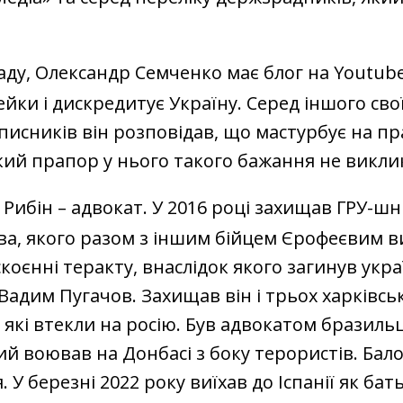
ду, Олександр Семченко має блог на Youtube
ки і дискредитує Україну. Серед іншого сво
писників він розповідав, що мастурбує на пр
кий прапор у нього такого бажання не викли
Рибін – адвокат. У 2016 році захищав ГРУ-шн
ва, якого разом з іншим бійцем Єрофеєвим 
коєнні теракту, внаслідок якого загинув укр
Вадим Пугачов. Захищав він і трьох харківськ
, які втекли на росію. Був адвокатом бразиль
кий воював на Донбасі з боку терористів. Бало
. У березні 2022 року виїхав до Іспанії як бат