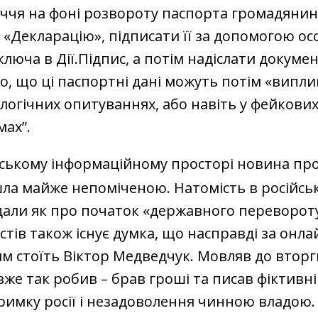
ччя на фоні розвороту паспорта громадянин
 «Декларацію», підписати її за допомогою ос
люча в Дії.Підпис, а потім надіслати докумен
, що ці паспортні дані можуть потім «випли
логічних опитуваннях, або навіть у фейкови
ах”.
нському інформаційному просторі новина пр
ла майже непоміченою. Натомість в російсь
дали як про початок «державного перевороту
тів також існує думка, що насправді за онла
м стоїть Віктор Медведчук. Мовляв до втор
же так робив – брав гроші та писав фіктивні
римку росії і незадоволення чинною владою. 