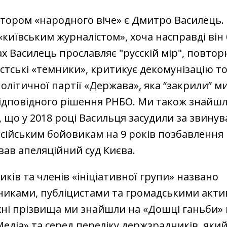
іатором «народного віче» є Дмитро Василець.
київським журналістом», хоча насправді він 
ах Василець прославляє "русскій мір", повто
тські «темники», критикує декомунізацію т
олітичної партії «Держава», яка “закрили” м
відповідного рішення РНБО. Ми також знайш
, що у 2018 році Васильця засудили за звину
сійським бойовикам на 9 років позбавлення в
вав апеляційний суд Києва.
иків та членів «ініціативної групи» названо
никами, публіцистами та громадськими акти
хні прізвища ми знайшли на «Дошці ганьби» 
едіа» та серед переліку держзрадників, який