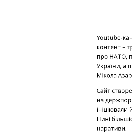
Youtube-кан
контент – 
про НАТО, п
України, а 
Мікола Азар
Сайт створе
на держпорт
ініціювали й
Нині більші
наративи.