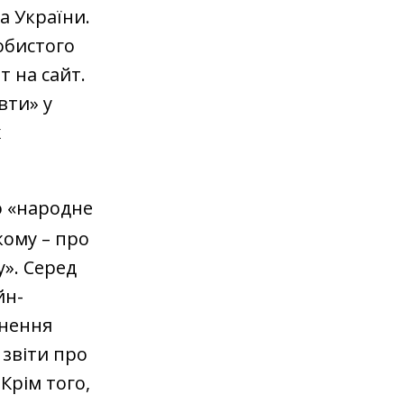
а України.
обистого
т на сайт.
вти» у
х
о «народне
кому – про
». Серед
йн-
гнення
 звіти про
Крім того,