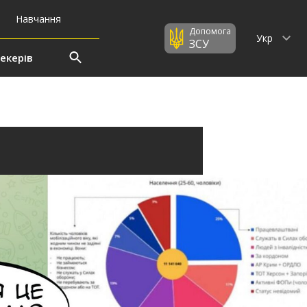
Навчання
Допомога
Укр
ЗСУ
екерів