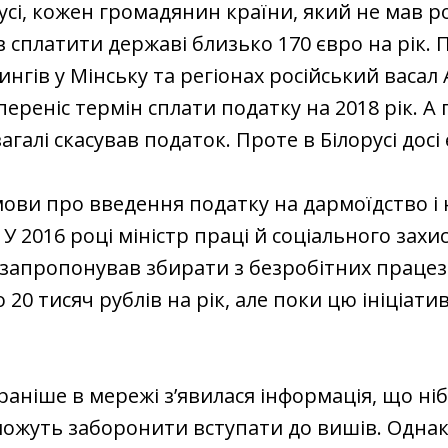
русі, кожен громадянин країни, який не мав р
 сплатити державі близько 170 євро на рік. П
ингів у Мінську та регіонах російський васал
ереніс термін сплати податку на 2018 рік. А п
агалі скасував податок. Проте в Білорусі досі
ови про введення податку на дармоїдство і 
. У 2016 році міністр праці й соціального захи
ї запропонував збирати з безробітних праце
20 тисяч рублів на рік, але поки цю ініціати
раніше в мережі з’явилася інформація, що ніб
можуть заборонити вступати до вишів. Однак 