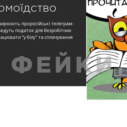
рмоїдство
ширюють проросійські телеграм-
введуть податок для безробітних
ацювати “у білу” та сплачування
ФЕЙКИ