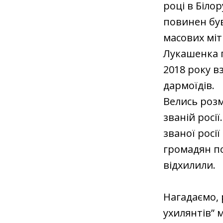
році в Біло
повинен був
масових міт
Лукашенка п
2018 року вз
дармоїдів.
Велись розм
званій росії
званої росі
громадян по 
відхилили.
Нагадаємо, 
ухилянтів” 