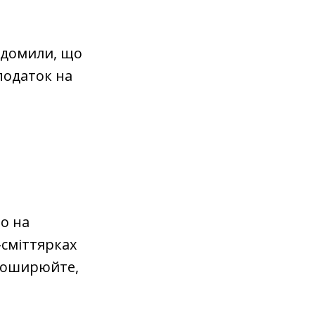
відомили, що
податок на
мо на
-сміттярках
 поширюйте,