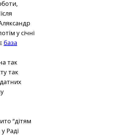
оботи,
ісля
 Аляксандр
отім у січні
 є
база
на так
сту так
здатних
ву
ито “дітям
у Раді