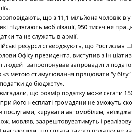
ії».
розповідають, що з 11,1 мільйона чоловіків у в
 які підлягають мобілізації, 950 тисяч не пра
атки та не служать в армії.
сійські ресурси стверджують, що Ростислав 
олови Офісу президента, виступив з ініціат
рії людей і запропонував запровадити подато
 «з метою стимулювання працювати “у білу”
податки до бюджету».
игадали, що розмір податку може сягати 15
а при його несплаті громадяни не зможуть ск
послугами, керувати автомобілем, виїжджат
кож, мовляв, заарештовуватимуть і реалізов
 І наголосили, що сплата такого податку не зв