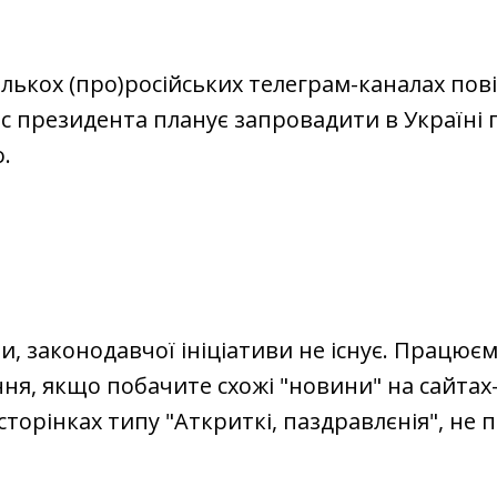
ількох (про)російських телеграм-каналах по
с президента планує запровадити в Україні 
.
и, законодавчої ініціативи не існує. Працює
я, якщо побачите схожі "новини" на сайтах
сторінках типу "Аткриткі, паздравлєнія", не