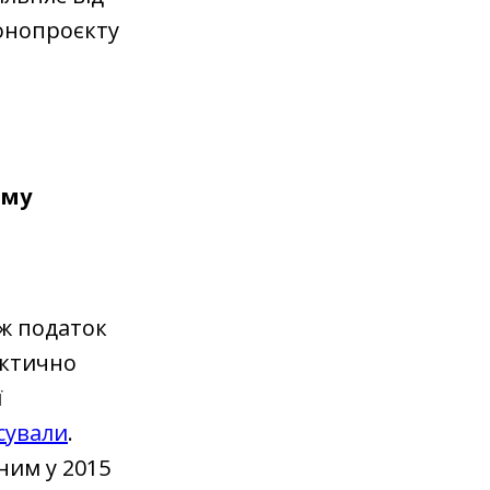
конопроєкту
ому
ож податок
актично
ї
сували
.
ним у 2015