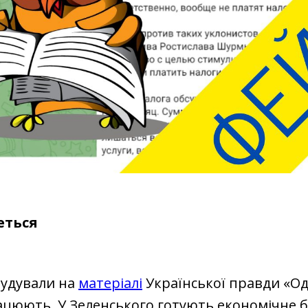
еться
будували на
матеріалі
Української правди «Од
ацюють. У Зеленського готують економічне