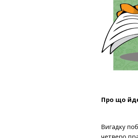
Про що йд
Вигадку по
четверо пр