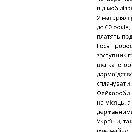
від мобілізац
У матеріялі 
до 60 років,
платять под
І ось проро
заступник г
цієї катего
дармоїдство
сплачувати 
Фейкороби в
на місяць, 
державними 
України, та
їхнє майно.