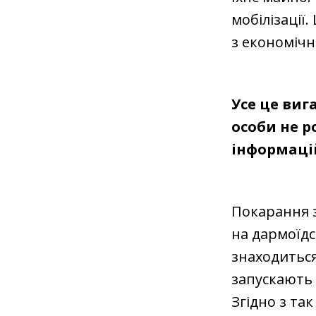
мобілізації
з економічно
Усе це виг
особи не р
інформацій
Покарання з
на дармоїдс
знаходиться
запускають 
Згідно з та