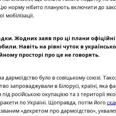
. Цю норму нібито планують включити до за
ї мобілізації.
адки. Жодних заяв про ці плани офіційні
обили. Навіть на рівні чуток в українськ
ному просторі про це не говорять.
а дармоїдство було в совіцькому союзі. Так
тво запроваджували в Білорусі, країні, яка ф
 під російською окупацією та з території яко
ракети по Україні. Щоправда, потім його
ска
к званим «декретом про дармоїдство», ухвале