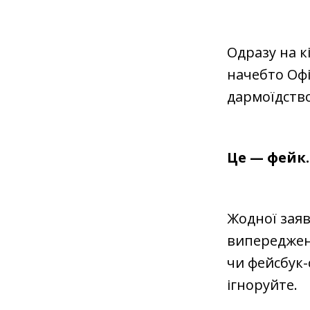
Одразу на к
начебто Офі
дармоїдство
Це — фейк.
Жодної заяв
випередженн
чи фейсбук-
ігноруйте.