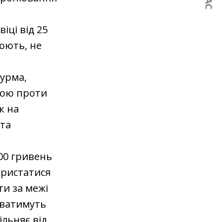
іці від 25
цюють, не
Шурма,
ивою проти
к на
 та
00 гривень
ористатися
и за межі
уватимуть
ільняє від