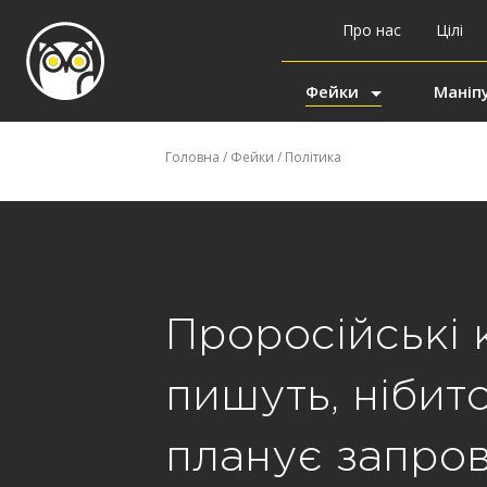
Про нас
Цілі
Фейки
Маніпу
Головна
/
Фейки
/
Політика
Проросійські 
пишуть, нібит
планує запро