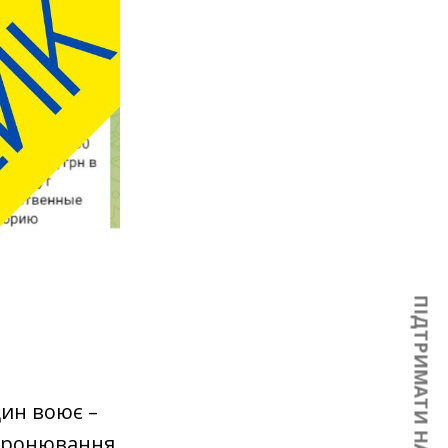
ПІДТРИМАТИ НАС
ин воює –
 бронювання