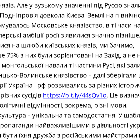
нязів. Але у вузькому значенні під Руссю знал
Подніпров'я довкола Києва. Землі на північно
мувалось Московське князівство, в ті часи н
перські амбіції росії з'явилися значно пізніше
ся на шлюби київських князів, ми бачимо,
75% з них були зорієнтовані на Захід, а не н
я монгольської навали ті частини Русі, які за
ицько-Волинське князівство – далі зберігали ц
рії Україна і рф розвивались за різних істори
різних сусідів
https://bit.ly/44sQv1o
. Це визна
олітичні відмінності, зокрема, різні мови.
культура – унікальна та самодостатня. У шаб
пропаганди найважливішими в діяльності ук
 бути їхня дружба з російськими майстрами 