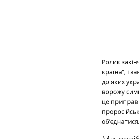
Ролик закін
країна”, і з
до яких укр
ворожу симво
це приправи
проросійсь
об’єднатися