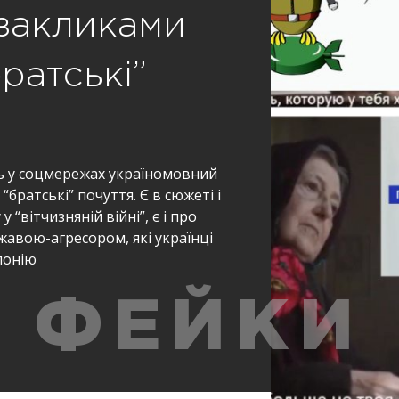
 закликами
ратські”
ь у соцмережах україномовний
братські” почуття. Є в сюжеті і
 “вітчизняній війні”, є і про
ржавою-агресором, які українці
лонію
ФЕЙКИ