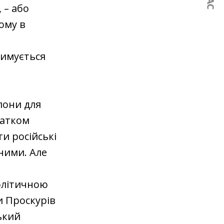
 – або
ому в
римується
лони для
датком
ти російські
ними. Але
політичною
и Проскурів
ький