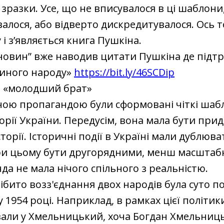
 зразки. Усе, що не вписувалося в ці шаблони,
валося, або відверто дискредитувалося. Ось т
 і з’являється книга Пушкіна.
 новин” вже наводив цитати Пушкіна де підт
диного народу»
https://bit.ly/46SCDip
е «молодший брат»
ною пропагандою були сформовані чіткі шаб
торії України. Передусім, вона мала бути при
сторії. Історичні події в Україні мали дублюва
ри цьому бути другорядними, менш масштаб
да не мала нічого спільного з реальністю.
ібито возз'єднання двох народів була суто 
у 1954 році. Наприклад, в рамках цієї політик
али у Хмельницький, хоча Богдан Хмельниц