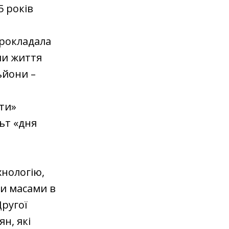
5 років
 прокладала
ли життя
ьйони –
ти»
ьт «дня
нологію,
и масами в
Другої
н, які