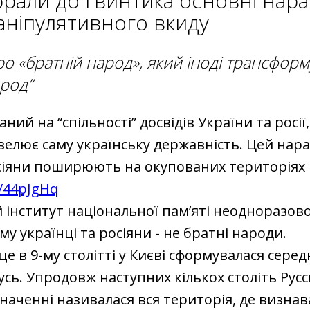
брали до гвинтика основні нар
аніпулятивного вкиду
о «братній народ», який іноді трансформ
род”
ний на “спільності” досвідів України та росії, 
велює саму українську державність. Цей нар
сіяни поширюють на окупованих територіях
ly/44pJgHq
 інститут національної пам’яті неодноразов
му українці та росіяни - не братні народи.
 ще в 9-му столітті у Києві сформувалася сере
усь. Упродовж наступних кількох століть Русс
аченні називалася вся територія, де визнав