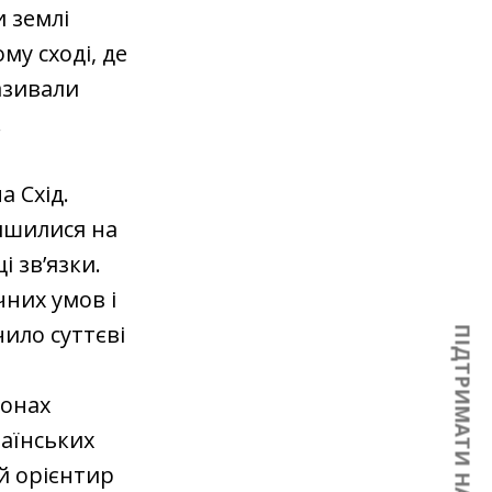
и землі
му сході, де
азивали
.
а Схід.
лишилися на
і зв’язки.
чних умов і
чило суттєві
ПІДТРИМАТИ НАС
лонах
раїнських
й орієнтир