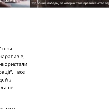
“твоя
 наративів,
використали
ції”. І все
дей з
о лише