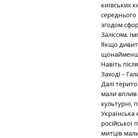
київських к
середнього 
згодом сфор
Заліссям. Ім
Якщо дивити
щонайменше 
Навіть післ
Заході – Гал
Далі терито
мали вплив 
культурні, п
Українська 
російської 
митців мали