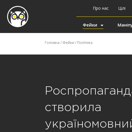
Про нас
Цілі
Фейки
Маніпу
Головна
/
Фейки
/
Політика
Роспропаганд
створила
україномовни