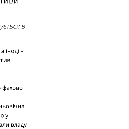
ативи
ується в
а іноді –
атив
о фахово
дньовічна
ю у
али владу