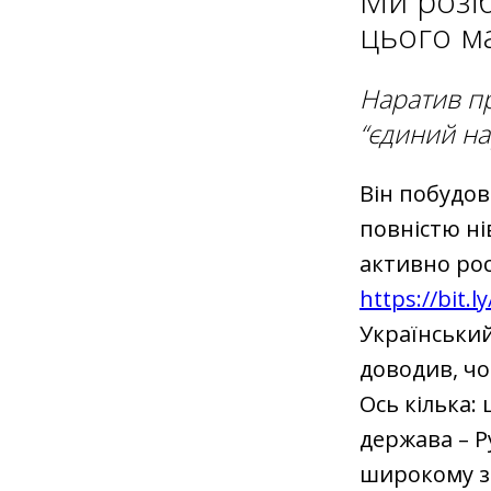
Ми розі
цього м
Наратив пр
“єдиний на
Він побудова
повністю ні
активно ро
https://bit.
Український
доводив, чо
Ось кілька:
держава – Р
широкому зн