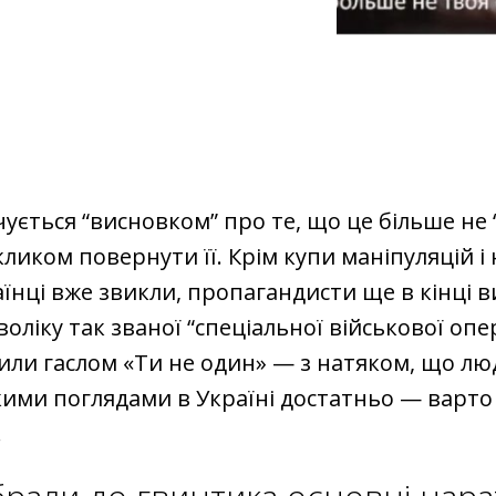
чується “висновком” про те, що це більше не 
акликом повернути її. Крім купи маніпуляцій і
аїнці вже звикли, пропагандисти ще в кінці 
ліку так званої “спеціальної військової опера
ли гаслом «Ти не один» — з натяком, що лю
кими поглядами в Україні достатньо — варт
.