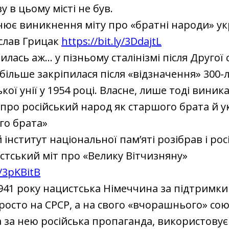
у в цьому місті не був.
нює виникнення міту про «братні народи» у
слав Грицак
https://bit.ly/3DdajtL
вилась аж… у пізньому сталінізмі після Другої 
йбільше закріпилася після «відзначення» 300-л
ої унії у 1954 році. Власне, лише тоді виник
про російський народ як старшого брата й у
го брата»
 інститут національної пам’яті розібрав і ро
тський міт про «Велику Вітчизняну»
y/3pKBitB
941 року нацистська Німеччина за підтримки
росто на СРСР, а на свого «вчорашнього» со
а за нею російська пропаганда, використовує