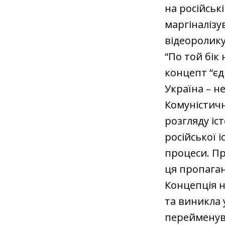
на російські
маргіналізу
відеоролику
“По той бік
концепт “є
Україна – н
Комуністич
розгляду іс
російської і
процеси. П
ця пропаган
Концепція н
та виникла 
перейменув