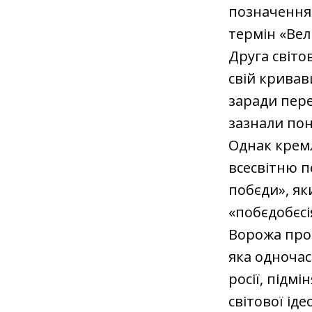
позначення 
термін «Вел
Друга світов
свій кривав
заради пере
зазнали пон
Однак крем
всесвітню п
побєди», як
«побєдобєсі
Ворожа про
яка одноча
росії, підм
світової ід