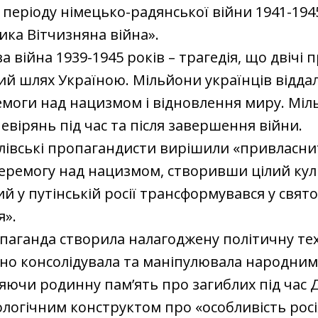
періоду німецько-радянської війни 1941-194
ика Вітчизняна війна».
а війна 1939-1945 років – трагедія, що двічі
ий шлях Україною. Мільйони українців відда
моги над нацизмом і відновлення миру. Міл
евірянь під час та після завершення війни.
лівські пропагандисти вирішили «привласни
еремогу над нацизмом, створивши цілий кул
ий у путінській росії трансформувався у свято
я».
паганда створила налагоджену політичну тех
сно консолідувала та маніпулювала народним
іняючи родинну пам’ять про загиблих під час 
еологічним конструктом про «особливість росія