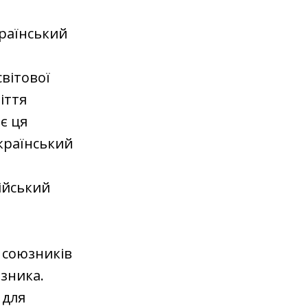
країнський
світової
іття
ає ця
країнський
сійський
 союзників
юзника.
 для