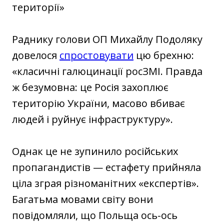
території»
Раднику голови ОП Михайлу Подоляку
довелося
спростовувати
цю брехню:
«класичні галюцинації росЗМІ. Правда
ж безумовна: це Росія захоплює
територію України, масово вбиває
людей і руйнує інфраструктуру».
Однак це не зупинило російських
пропагандистів — естафету прийняла
ціла зграя різноманітних «експертів».
Багатьма мовами світу вони
повідомляли, що Польща ось-ось