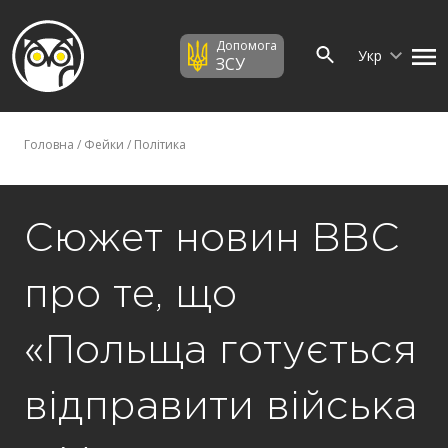
Допомога
Укр
ЗСУ
Головна
/
Фейки
/
Політика
Сюжет новин BBC
про те, що
«Польща готується
відправити війська