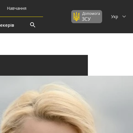
Навчання
Допомога
Укр
ЗСУ
екерів