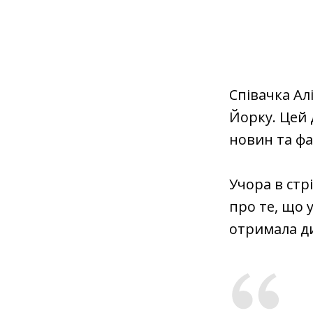
Співачка Ал
Йорку. Цей 
новин та фа
Учора в стр
про те, що у
отримала д