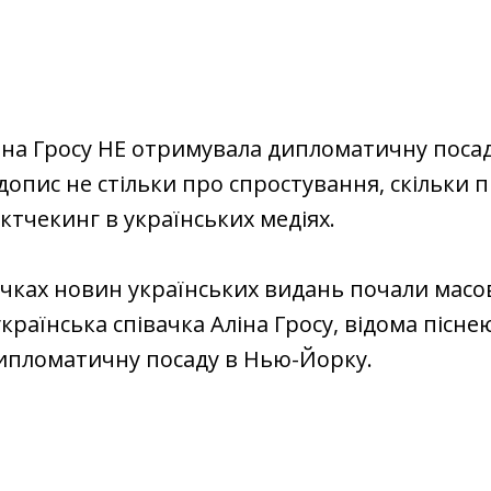
іна Гросу НЕ отримувала дипломатичну поса
допис не стільки про спростування, скільки п
ктчекинг в українських медіях.
ічках новин українських видань почали масо
країнська співачка Аліна Гросу, відома піснею
ипломатичну посаду в Нью-Йорку.