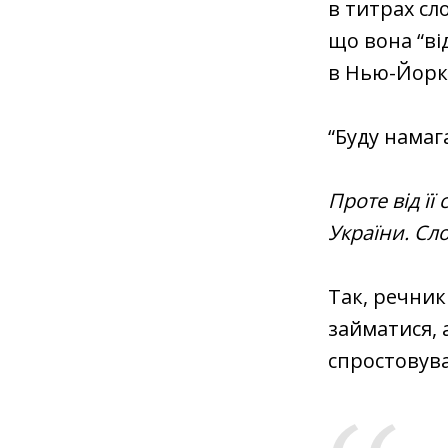
в титрах сл
що вона “ві
в Нью-Йорк
“Буду намаг
Проте від її
України. Сл
Так, речник
займатися, 
спростовув