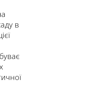
на
аду в
ієї
ебуває
х
тичної