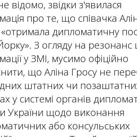
не відомо, звідки з'явилася
мація про те, що співачка Алі
 «отримала дипломатичну пос
орку». З огляду на резонанс ц
мації у ЗМІ, мусимо офіційно
снити, що Аліна Гросу не пер
дних штатних чи позаштатни
ах у системі органів диплома
и України щодо виконання
матичних або консульських