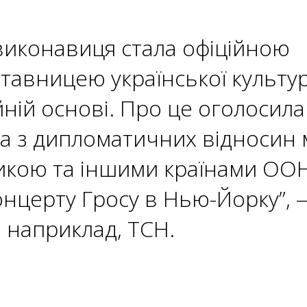
 виконавиця стала офіційною
тавницею української культу
йній основі. Про це оголосила
а з дипломатичних відносин 
кою та іншими країнами ООН
онцерту Гросу в Нью-Йорку”, 
 наприклад, ТСН.