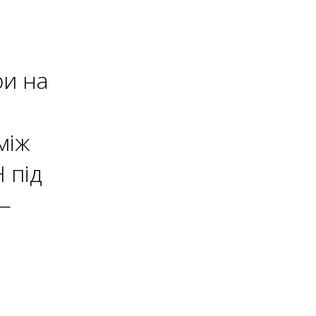
ри на
між
 під
—