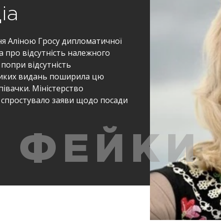
іа
ня Аліною Гросу дипломатичної
 про відсутність належного
 попри відсутність
еликих видань поширила цю
івачки. Міністерство
 спростувало заяви щодо посади
ФЕЙКИ