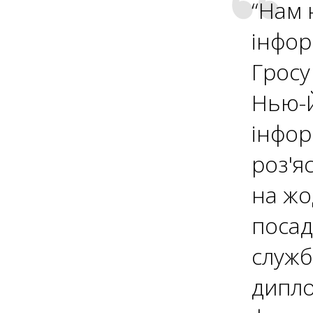
“Нам 
інфор
Гросу
Нью-Й
інфор
роз'я
на жо
посад
служб
дипло