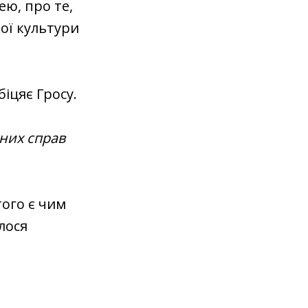
ею, про те,
ої культури
іцяє Гросу.
нних справ
того є чим
лося