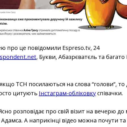
ею про це повідомили Espreso.tv, 24
espondent.net
, Букви, Абазрєватєль та багато
якщо ТСН посилаються на слова “голови”, то 
осто цитують
Інстаграм-обліковку
співачки.
йсно розповідає про свій візит на вечерю до
 Адамса. А наприкінці відео можна почути т