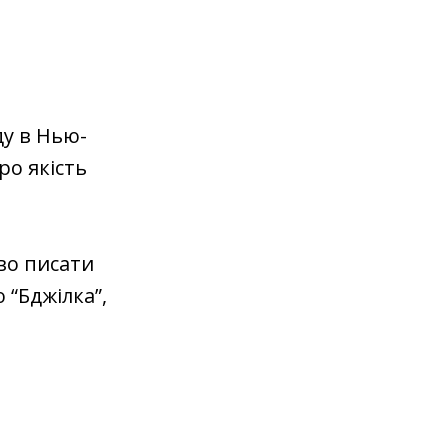
ду в Нью-
ро якість
во писати
 “Бджілка”,