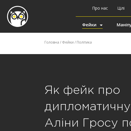
Про нас
Цілі
Фейки
Маніпу
Головна
/
Фейки
/
Політика
Як фейк про
дипломатичну
Аліни Гросу 