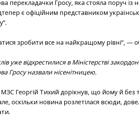
ова перекладачки Гросу, яка стояла поруч із н
дтепер є офіційним представником українськ
у”.
атися зробити все на найкращому рівні”, — об
 слів уже відхрестилися в Міністерстві закордо
ова Гросу назвали нісенітницею.
 МЗС Георгій Тихий дорікнув, що йому й без 
але, оскільки новина розлетілася всюди, дове
ати.