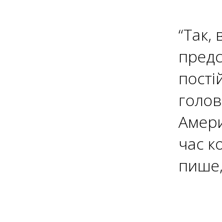
“Так,
предс
пості
голов
Амери
час к
пише,