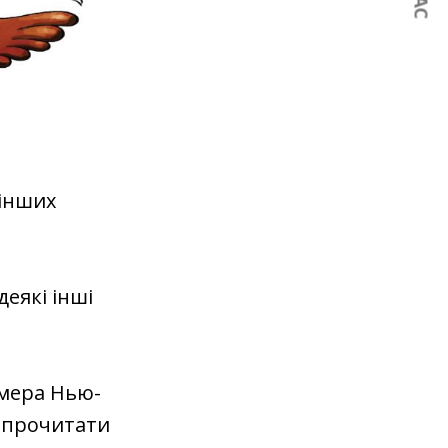
 інших
деякі інші
 мера Нью-
а прочитати