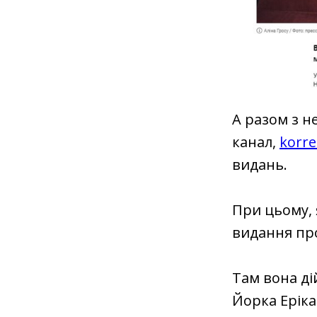
А разом з н
канал,
korr
видань.
При цьому, 
видання пр
Там вона ді
Йорка Еріка