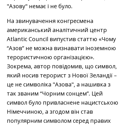
"‎Азову" немає і не було.
На звинувачення конгресмена
американський аналітичний центр
Atlantic Council випустив статтю «Чому
“Азов” не можна визнавати іноземною
терористичною організацією».
Зокрема, автор повідомив, що символ,
який носив терорист з Нової Зеландії –
це не символіка "‎Азова", а нашивка з
так званим “Чорним сонцем”. Цей
символ було привласнене нацистською
Німеччиною, а згодом він став
популярним символом серед правих