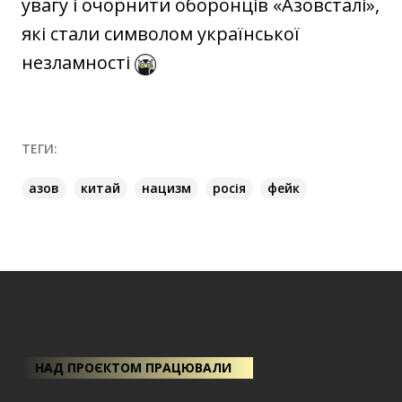
увагу і очорнити оборонців «Азовсталі»,
які стали символом української
незламності
ТЕГИ:
азов
китай
нацизм
росія
фейк
НАД ПРОЄКТОМ ПРАЦЮВАЛИ