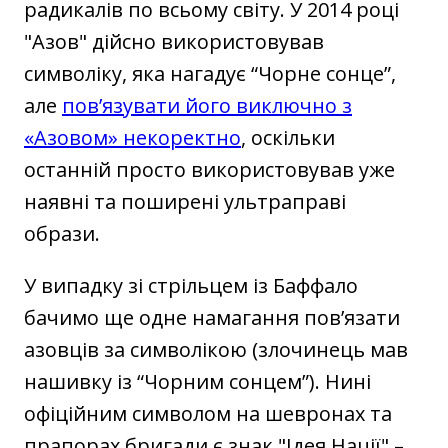
радикалів по всьому світу. У 2014 році
"‎Азов"‎ дійсно використовував
символіку, яка нагадує “Чорне сонце”,
але
пов’язувати його виключно з
«Азовом» некоректно
, оскільки
останній просто використовував уже
наявні та поширені ультраправі
образи.
У випадку зі стрільцем із Баффало
бачимо ще одне намагання пов’язати
азовців за символікою (злочинець мав
нашивку із “Чорним сонцем”). Нині
офіційним символом на шевронах та
прапорах бригади є знак "‎Ідея Нації" –