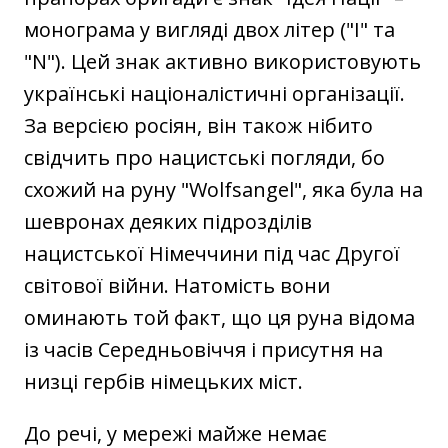
монограма у вигляді двох літер ("‎І" та
"‎N"). Цей знак активно використовують
українські націоналістичні організації.
За версією росіян, він також нібито
свідчить про нацистські погляди, бо
схожий на руну "‎Wolfsangel", яка була на
шевронах деяких підрозділів
нацистської Німеччини під час Другої
світової війни. Натомість вони
оминають той факт, що ця руна відома
із часів Середньовіччя і присутня на
низці гербів німецьких міст.
До речі, у мережі майже немає