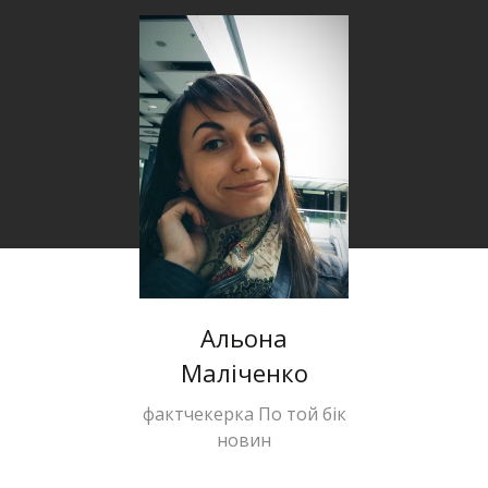
Альона
Маліченко
фактчекерка По той бік
новин