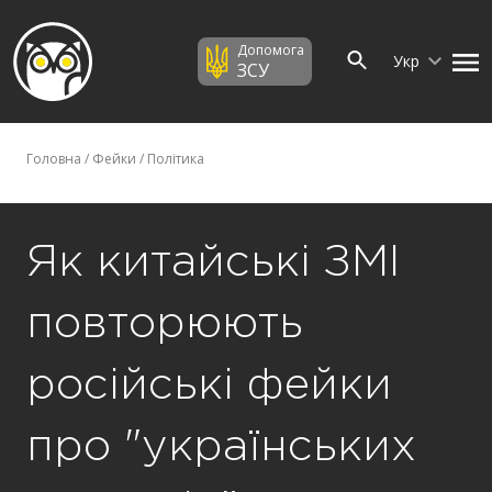
Допомога
Укр
ЗСУ
Головна
/
Фейки
/
Політика
Як китайські ЗМІ
повторюють
російські фейки
про "українських