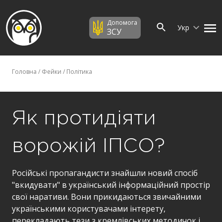
Допомога
Укр
ЗСУ
Головна
/
Фейки
/
Політика
Як протидіяти
ворожій ІПСО?
Російські пропагандисти знайшли новий спосіб
"вкидувати" в український інформаційний простір
свої наративи. Вони прикидаються звичайними
українськими користувачами інтерету,
перекладають тези з кремлівських методичок і