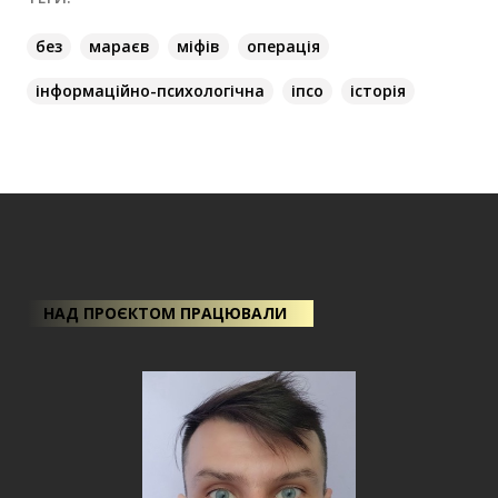
без
мараєв
міфів
операція
інформаційно-психологічна
іпсо
історія
НАД ПРОЄКТОМ ПРАЦЮВАЛИ