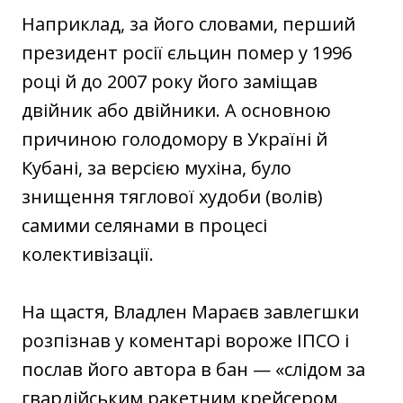
Наприклад, за його словами, перший
президент росії єльцин помер у 1996
році й до 2007 року його заміщав
двійник або двійники. А основною
причиною голодомору в Україні й
Кубані, за версією мухіна, було
знищення тяглової худоби (волів)
самими селянами в процесі
колективізації.
На щастя, Владлен Мараєв завлегшки
розпізнав у коментарі вороже ІПСО і
послав його автора в бан — «слідом за
гвардійським ракетним крейсером