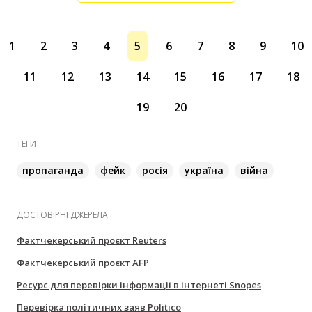
1
2
3
4
5
6
7
8
9
10
11
12
13
14
15
16
17
18
19
20
ТЕГИ
пропаганда
фейк
росія
україна
війна
ДОСТОВІРНІ ДЖЕРЕЛА
Фактчекерський проєкт Reuters
Фактчекерський проєкт AFP
Ресурс для перевірки інформації в інтернеті Snopes
Перевірка політичних заяв Politico