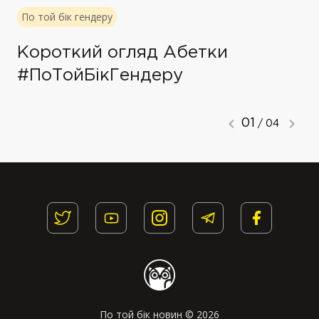
По той бік гендеру
Короткий огляд Абетки
#ПоТойБікГендеру
01
/ 04
По той бік новин © 2026