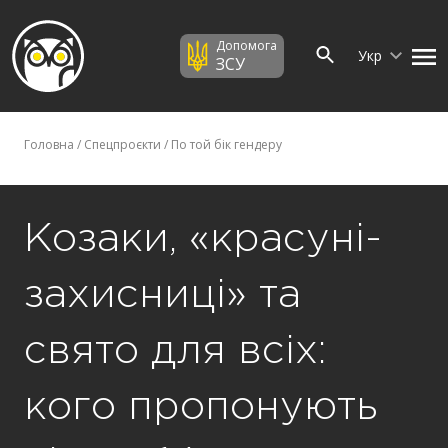
Допомога
Укр
ЗСУ
Головна
/
Спецпроєкти
/
По той бік гендеру
Козаки, «красуні-
захисниці» та
свято для всіх:
кого пропонують