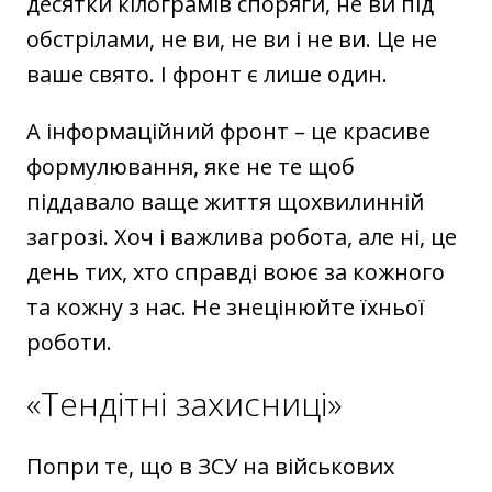
десятки кілограмів споряги, не ви під
обстрілами, не ви, не ви і не ви. Це не
ваше свято. І фронт є лише один.
А інформаційний фронт – це красиве
формулювання, яке не те щоб
піддавало ваще життя щохвилинній
загрозі. Хоч і важлива робота, але ні, це
день тих, хто справді воює за кожного
та кожну з нас. Не знецінюйте їхньої
роботи.
«Тендітні захисниці»
Попри те, що в ЗСУ на військових