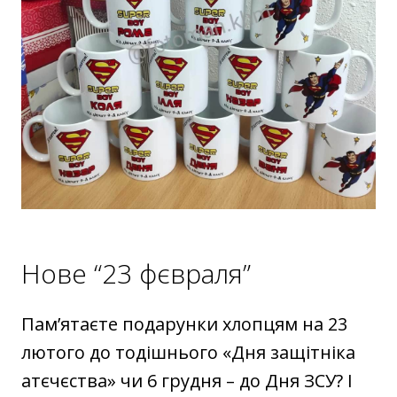
Нове “23 фєвраля”
Пам’ятаєте подарунки хлопцям на 23
лютого до тодішнього «Дня защітніка
атєчєства» чи 6 грудня – до Дня ЗСУ? І