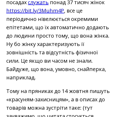
посадах
служать
понад 37 тисяч жінок
https://bit.ly/3Muhm4P
, все це
періодично нівелюється окремими
епітетами, що їх автоматично додають
до людини просто тому, що вона жінка.
Ну бо жінку характеризують її
зовнішність та відсутність фізичної
сили. Це якщо ви часом не знали.
Байдуже, що вона, умовно, снайперка,
наприклад.
Тому на пряниках до 14 жовтня пишуть
«красуням-захисницям», а в описах до
товарів можна зустріти таке: (тут
зауважимо, що цитата стосується