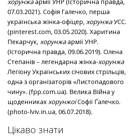
хорунжа
армії УНР (Історична правда,
07.03.2021). Софія Галечко, перша
українська жінка-офіцер,
хорунжа
УСС.
(pinterest.com, 03.05.2020). Харитина
Пекарчук,
хорунжа
армії УНР.
(Історична правда, 09.06.2019). Олена
Степанів – легендарна жінка-
хорунжа
Легіону Українських січових стрільців,
одна з організаторів «Листопадового
чину». (fpp.com.ua). Велика Війна у
щоденниках
хорунжої
Софії Ґалечко.
(photo-lviv.in.ua, 06.07.2018).
Цікаво знати