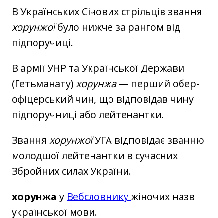
В Українських Січових стрільців звання
хорунжої
було нижче за рангом від
підпоручиці.
В армії УНР та Української Держави
(Гетьманату)
хорунжа
— перший обер-
офіцерський чин, що відповідав чину
підпоручниці або лейтенантки.
Звання
хорунжої
УГА відповідає званню
молодшої лейтенантки в сучасних
Збройних силах України.
хорунжа
у
Вебсловнику
жіночих назв
української мови.