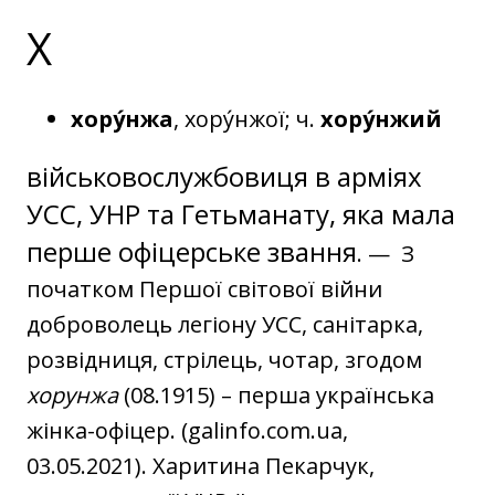
Х
хору́нжа
, хору́нжої; ч.
хору́нжий
військовослужбовиця в арміях
УСС, УНР та Гетьманату, яка мала
перше офіцерське звання
. — З
початком Першої світової війни
доброволець легіону УСС, санітарка,
розвідниця, стрілець, чотар, згодом
хорунжа
(08.1915) – перша українська
жінка-офіцер. (galinfo.com.ua,
03.05.2021). Харитина Пекарчук,