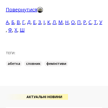
Повернутися
А
,
Б
,
В
,
Г
,
Д
,
Е
,
З
,
І
,
К
,
Л
,
М
,
Н
,
О
,
П
,
Р
,
С
,
Т
,
У
,
Ф
,
Х
,
Ш
ТЕГИ:
абетка
словник
фемінітиви
АКТУАЛЬНІ НОВИНИ