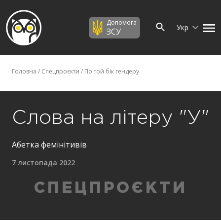
Допомога
Укр
ЗСУ
Головна
/
Спецпроєкти
/
По той бік гендеру
Слова на літеру "У"
Абетка фемінітивів
7 листопада 2022
СПЕЦПРОЄКТИ