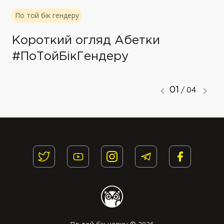
По той бік гендеру
Короткий огляд Абетки
#ПоТойБікГендеру
01
/ 04