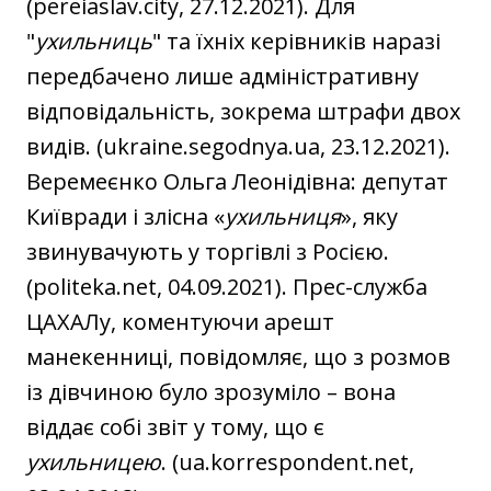
(pereiaslav.city, 27.12.2021). Для
"
ухильниць
" та їхніх керівників наразі
передбачено лише адміністративну
відповідальність, зокрема штрафи двох
видів. (ukraine.segodnya.ua, 23.12.2021).
Веремеєнко Ольга Леонідівна: депутат
Київради і злісна «
ухильниця
», яку
звинувачують у торгівлі з Росією.
(politeka.net, 04.09.2021). Прес-служба
ЦАХАЛу, коментуючи арешт
манекенниці, повідомляє, що з розмов
із дівчиною було зрозуміло – вона
віддає собі звіт у тому, що є
ухильницею
. (ua.korrespondent.net,