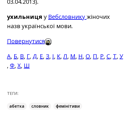
03.04.2013).
ухильниця
у
Вебсловнику
жіночих
назв української мови.
Повернутися
А
,
Б
,
В
,
Г
,
Д
,
Е
,
З
,
І
,
К
,
Л
,
М
,
Н
,
О
,
П
,
Р
,
С
,
Т
,
У
,
Ф
,
Х
,
Ш
ТЕГИ:
абетка
словник
фемінітиви