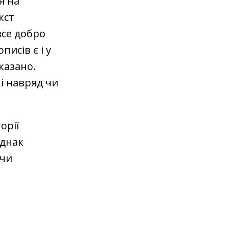
я на
кст
все добро
писів є і у
вказано.
і навряд чи
орії
однак
 чи