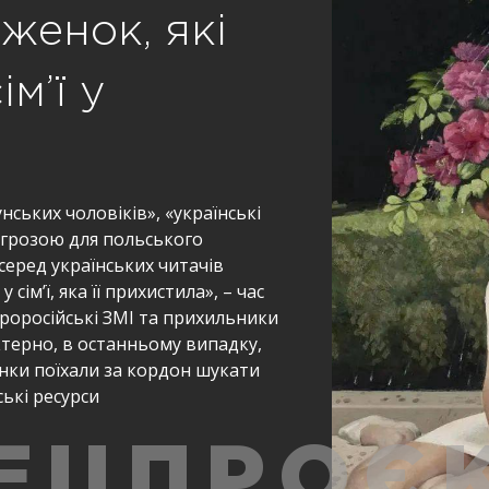
женок, які
м’ї у
нських чоловіків», «українські
загрозою для польського
серед українських читачів
 сім’ї, яка її прихистила», – час
проросійські ЗМІ та прихильники
ктерно, в останньому випадку,
енки поїхали за кордон шукати
ські ресурси
ЕЦПРОЄ