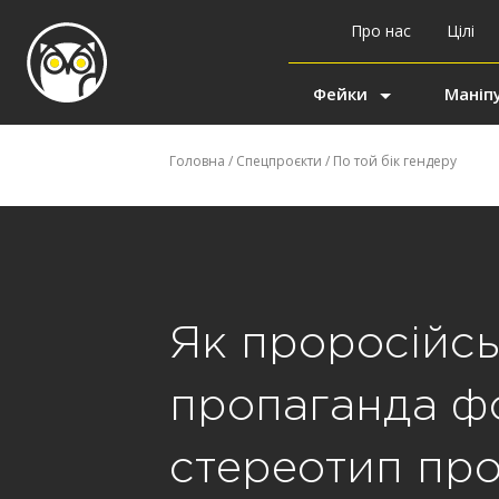
Про нас
Цілі
Фейки
Маніпу
Головна
/
Спецпроєкти
/
По той бік гендеру
Як проросійс
пропаганда ф
стереотип пр