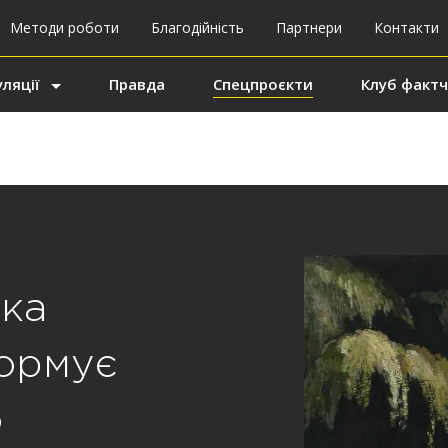
Методи роботи
Благодійність
Партнери
Контакти
ляції
Правда
Спецпроєкти
Клуб фактч
ька
ормує
о