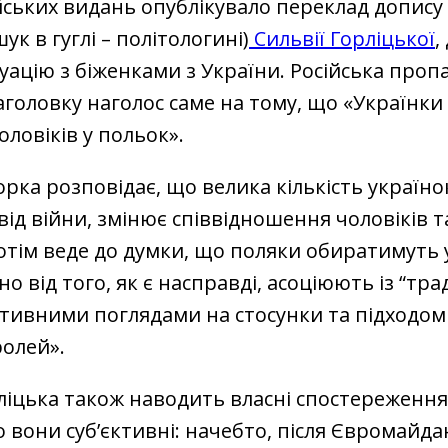
йських видань опублікувало переклад допису
ук в гуглі – політологині)
Сильвії Горліцької
,
туацію з біженками з України. Російська проп
аголовку наголос саме на тому, що «Українки
оловіків у польок».
орка розповідає, що велика кількість українок
від війни, змінює співвідношення чоловіків т
отім веде до думки, що поляки обиратимуть 
но від того, як є насправді, асоціюють із “т
тивними поглядами на стосунки та підходом
ролей».
ліцька також наводить власні спостереження,
 вони суб’єктивні: начебто, після Євромайда