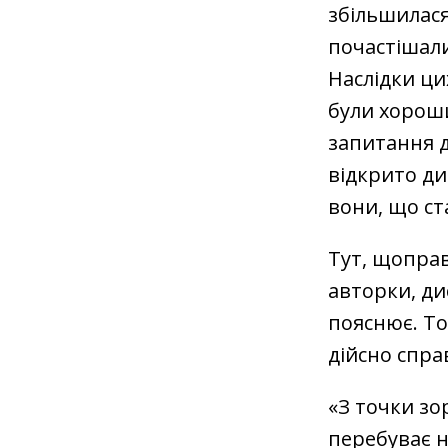
збільшилася
почастішали
Наслідки ци
були хороши
запитання до
відкрито ди
вони, що ст
Тут, щоправ
авторки, ди
пояснює. То
дійсно спра
«З точки зо
перебуває н