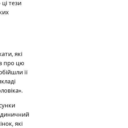
 ці тези
ких
ати, які
ав про цю
обійшли її
кладі
ловіка».
сунки
 одиничний
нок, які