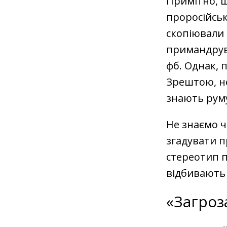
Примітно, щ
проросійськ
скопіювали 
примандрув
фб. Однак, п
Зрештою, не
знають руму
Не знаємо чи
згадувати п
стереотип п
відбивають 
«Загроз