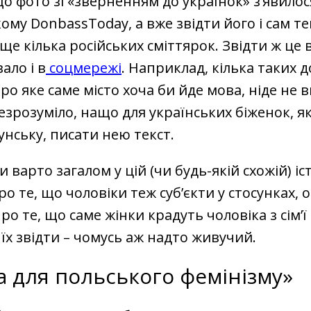
о фото зі «зверненням до українок» з’явилос
ому DonbassToday, а вже звідти його і сам те
ще кілька російських сміттярок. Звідти ж це 
ало і в
соцмережі
. Наприклад, кілька таких до
ро яке саме місто хоча би йде мова, ніде не 
зрозуміло, нащо для українських біженок, як
нську, писати нею текст.
 варто загалом у цій (чи будь-якій схожій) іст
ро те, що чоловіки теж суб’єкти у стосунках, 
ро те, що саме жінки крадуть чоловіка з сім’ї
їх звідти – чомусь аж надто живучий.
а для польського фемінізму»