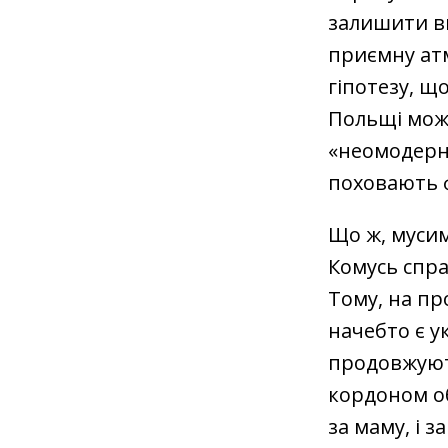
залишити ви
приємну атм
гіпотезу, щ
Польщі мож
«неомодерні
поховають ф
Що ж, мусим
Комусь справ
Тому, на пр
начебто є у
продовжують
кордоном об
за маму, і 