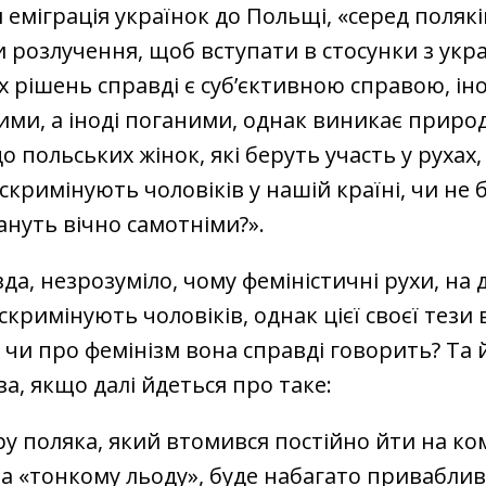
 еміграція українок до Польщі, «серед полякі
 розлучення, щоб вступати в стосунки з укр
х рішень справді є суб’єктивною справою, ін
ми, а іноді поганими, однак виникає приро
 польських жінок, які беруть участь у рухах, 
скримінують чоловіків у нашій країні, чи не 
ануть вічно самотніми?».
да, незрозуміло, чому феміністичні рухи, на 
скримінують чоловіків, однак цієї своєї тези 
 чи про фемінізм вона справді говорить? Та й
ва, якщо далі йдеться про таке:
ру поляка, який втомився постійно йти на ко
а «тонкому льоду», буде набагато привабли