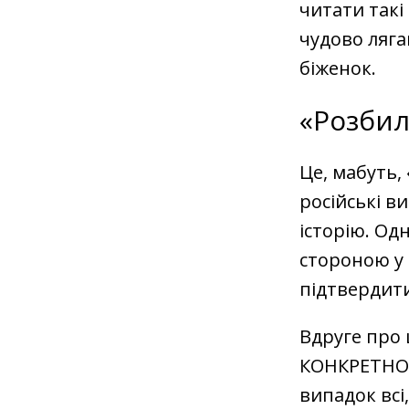
читати такі
чудово ляга
біженок.
«Розбил
Це, мабуть,
російські в
історію. Од
стороною у
підтвердити
Вдруге про 
КОНКРЕТНОЇ
випадок всі