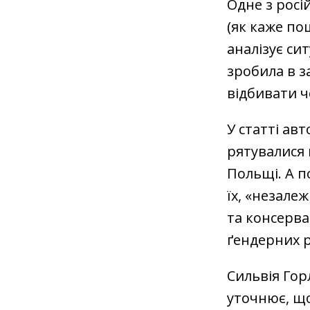
Одне з росі
(як каже пош
аналізує си
зробила в з
відбивати ч
У статті авт
рятувалися 
Польщі. А п
їх, «незалеж
та консерва
ґендерних 
Сильвія Гор
уточнює, що