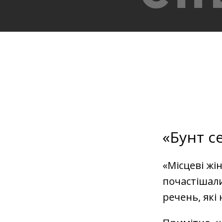
«Бунт с
«Місцеві жі
почастішали
речень, які