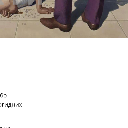
 бо
 огидних