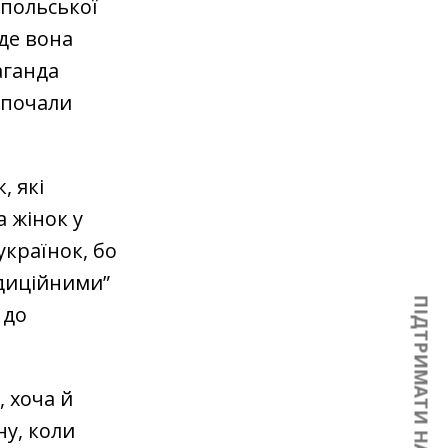
 польської
 де вона
аганда
 почали
, які
а жінок у
українок, бо
радиційними”
ПІДТРИМАТИ НАС
 до
 хоча й
ну, коли