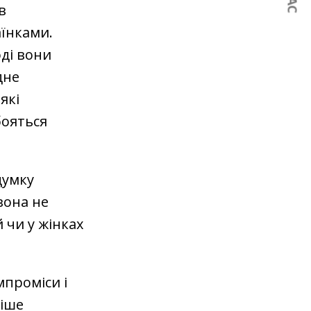
в
аїнками.
оді вони
дне
які
бояться
думку
вона не
 чи у жінках
мпроміси і
віше