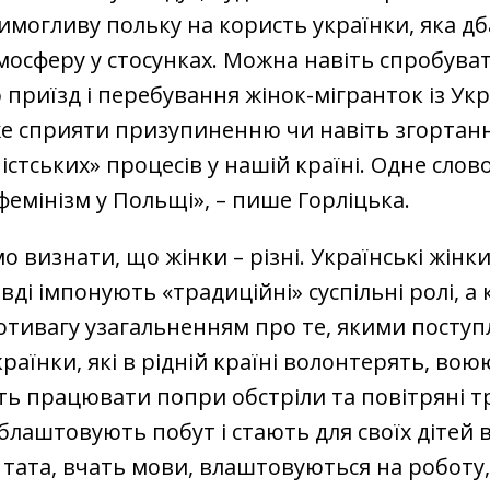
могливу польку на користь українки, яка дба
осферу у стосунках. Можна навіть спробува
о приїзд і перебування жінок-мігранток із Укр
е сприяти призупиненню чи навіть згортан
стських» процесів у нашій країні. Одне слово
емінізм у Польщі», – пише Горліцька.
о визнати, що жінки – різні. Українські жінки
ді імпонують «традиційні» суспільні ролі, а к
отивагу узагальненням про те, якими посту
країнки, які в рідній країні волонтерять, вою
 працювати попри обстріли та повітряні тр
лаштовують побут і стають для своїх дітей 
за тата, вчать мови, влаштовуються на роботу