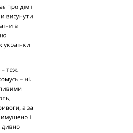
є про дім і
ти висунути
аїни в
ню
: українки
 – теж.
омусь – ні.
пливими
ють,
ивоги, а за
вимушено і
, дивно