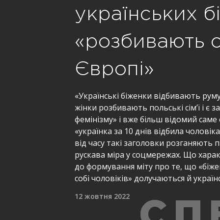
українських бі
«розбивають сі
Європі»
«Українські біженки відбивають руму
жінки розбивають польські сім’ї і є 
фемінізму» і вже більш відомий саме 
«українка за 10 днів відбила чоловіка у
від часу такі заголовки розганяють 
рускава міра у соцмережах. Що хара
до формування міту про те, що «біж
собі чоловіків» долучаються й україн
12 жовтня 2022
СП