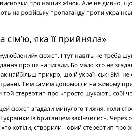
 висновки про наших жінок. Але не дивно, що
ють на російську пропаганду проти українсь
а сім’ю, яка її прийняла»
 «улюблений» сюжет. І тут навіть не треба шук
идання про це написали. Бо мало хто не згад
нак найбільш прикро, що й українські ЗМІ не 
 травні. Тим самим допомогли на живому при
 той стереотип про «просто шукають собі чо
цей сюжет згадали минулого тижня, коли сто
 українки із британцем закінчились. Через
, хто хотіли, створили новий стереотип про жі