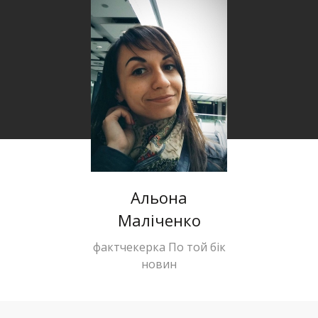
Альона
Маліченко
фактчекерка По той бік
новин