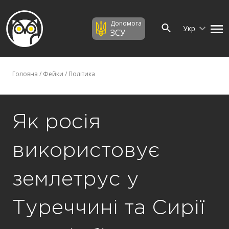
Допомога
Укр
ЗСУ
Головна
/
Фейки
/
Політика
Як росія
використовує
землетрус у
Туреччині та Сирії