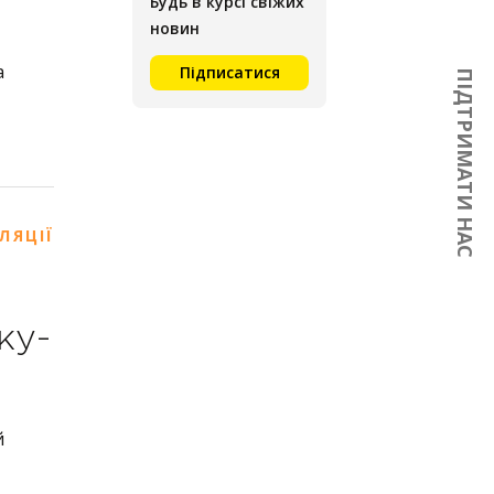
Будь в курсі свіжих
новин
а
Підписатися
ПІДТРИМАТИ НАС
ЛЯЦІЇ
ку-
й