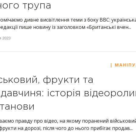
ного трупа
омічаємо дивне висвітлення теми з боку BBC: українськ
редакції пише новину із заголовком «Британські вчен...
я 2023
| МАНІПУ
ськовий, фрукти та
давчиня: історія відеороли
танови
ваємо правду про відео, на якому поранений військови
фрукти на дорозі, після чого до нього прибігає продав...