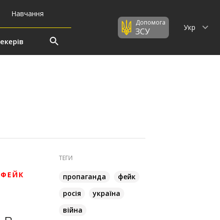
Навчання
Допомога
Укр
ЗСУ
екерів
ТЕГИ
 ФЕЙК
пропаганда
фейк
росія
україна
війна