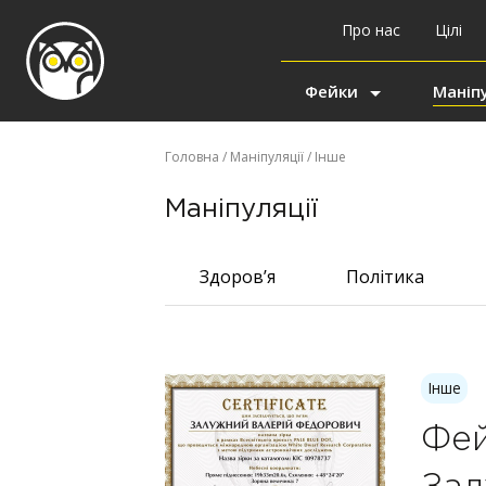
Про нас
Цілі
Фейки
Маніпу
Головна
/
Маніпуляції
/ Інше
Маніпуляції
Здоров’я
Політика
Інше
Фей