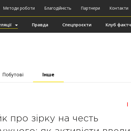
Методи роботи
Благодійність
Партнери
Контакти
ляції
Правда
Спецпроєкти
Клуб фактч
Побутові
Інше
|
к про зірку на честь