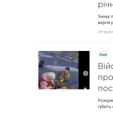
річ
Знову п
версія 
29 грудн
Інше
Вій
про
пос
Розкри
губить 