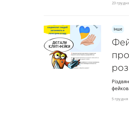
23 грудн
Інше
Фей
про
роз
Різдвян
фейкові
5 грудня