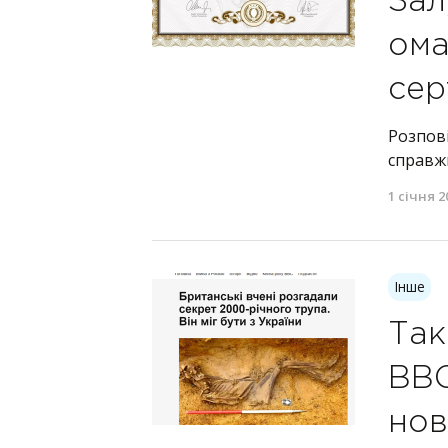
Зал
ома
сер
Розпові
справжн
1 січня 2
Інше
Так
BBC
нов