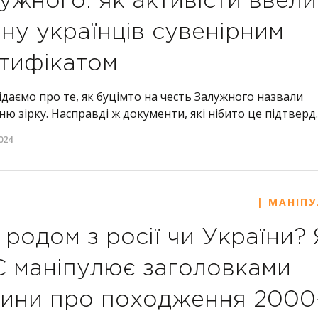
ужного: як активісти ввели
ну українців сувенірним
тифікатом
даємо про те, як буцімто на честь Залужного назвали
ю зірку. Насправді ж документи, які нібито це підтверд..
024
| МАНІПУ
 родом з росії чи України?
 маніпулює заголовками
ини про походження 2000