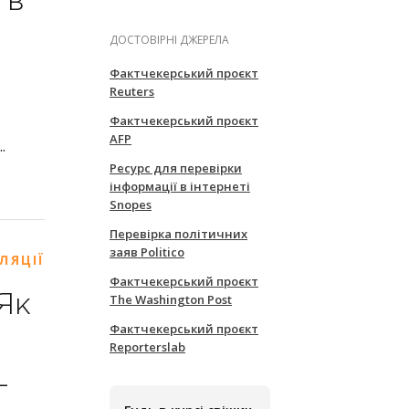
 в
ДОСТОВІРНІ ДЖЕРЕЛА
Фактчекерський проєкт
Reuters
Фактчекерський проєкт
AFP
.
Ресурс для перевірки
інформації в інтернеті
Snopes
Перевірка політичних
заяв Politico
ЛЯЦІЇ
Фактчекерський проєкт
The Washington Post
 Як
Фактчекерський проєкт
Reporterslab
-