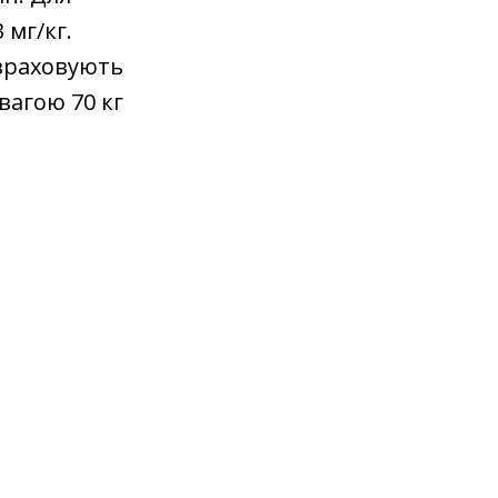
мг/кг.
 враховують
вагою 70 кг