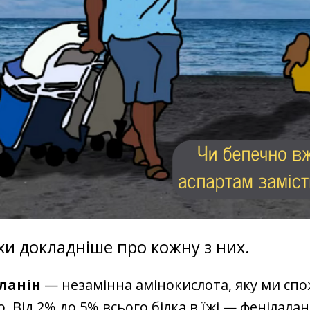
хи докладніше про кожну з них.
ланін
— незамінна амінокислота, яку ми сп
. Від 2% до 5% всього білка в їжі — фенілалан