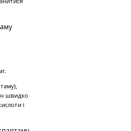
ізнитися
таму
мг.
таму),
ін швидко
ислоти і
аспартаму