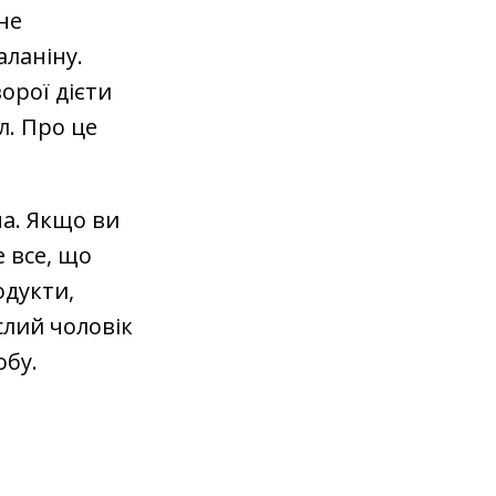
не
ланіну.
орої дієти
л. Про це
а. Якщо ви
е все, що
одукти,
слий чоловік
обу.