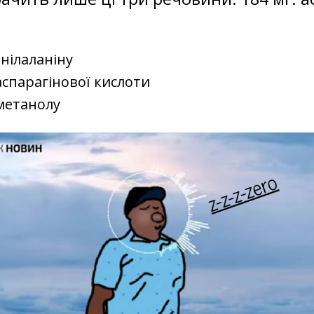
енілаланіну
 аспарагінової кислоти
 метанолу