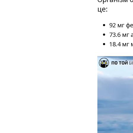
це:
92 мг ф
73.6 мг
18.4 мг