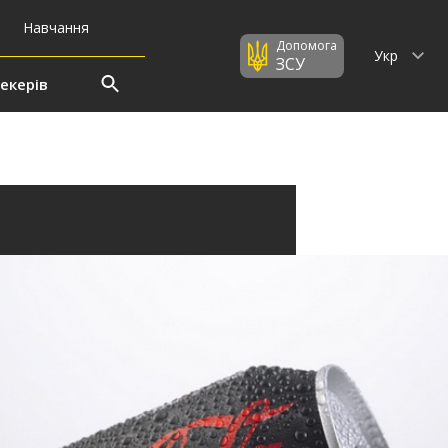
Навчання
Допомога
Укр
ЗСУ
екерів