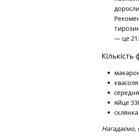
доросли
Рекомен
тирозин
— це 21
Кількість 
макарон
квасоля
середня
яйце 33
склянка
Нагадаємо, 