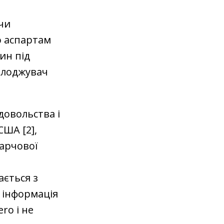
чи
о аспартам
ин під
олоджувач
довольства і
США [2],
харчової
ається з
я інформація
ro і не