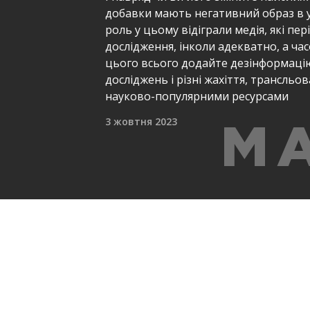
добавки мають негативний образ в у
роль у цьому відіграли медія, які п
дослідження, інколи адекватно, а ча
цього всього додайте дезінформаці
досліджень і різні жахіття, трансльо
науково-популярними ресурсами
3 жовтня 2023
МА