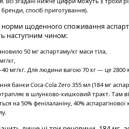
. Всі згадані нижче цифри можуть
±
трохи р
и, бренди, спосіб приготування).
 норми щоденного споживання аспар
ть наступним чином:
ановило 50 мг аспартаму/кг маси тіла,
мг/кг,
-40 мг/кг. Для людини вагою 70 кг — це 2800 
ння банки Coca-Cola Zero 355 мл (184 мг аспар
отрапляє в шлунково-кишковий тракт. Там в
ся на 50% фенілаланіну, 40% аспарагінової к
лу.
бачить лише ці три речовини. 184 мг. 