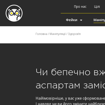
Про нас
Цілі
Фейки
Маніпу
Головна
/
Маніпуляції
/
Здоров’я
Чи бепечно в
аспартам замі
Найімовірніше, у вас уже сформоване
І навряд чи ви його зміните найближ