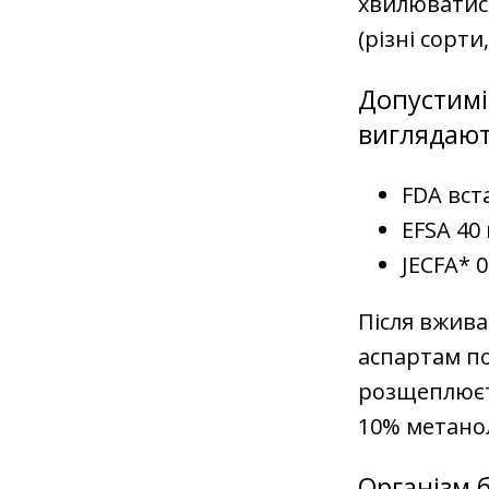
хвилюватися
(різні сорт
Допустимі
виглядаю
FDA вст
EFSA 40 
JECFA* 0
Після вжива
аспартам п
розщеплюєть
10% метано
Організм 