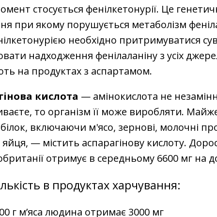
мент стосується фенілкетонурії. Це генетич
я при якому порушується метаболізм феніла
ілкетонурією необхідно притримуватися сув
вати надходження фенілаланіну з усіх джере
ть на продуктах з аспартамом.
гінова кислота
— амінокислота не незамінн
живаєте, то організм її може виробляти. Майж
 білок, включаючи м'ясо, зернові, молочні пр
а яйця, — містить аспарагінову кислоту. Доро
обританії отримує в середньому 6600 мг на д
ількість в продуктах харчування:
100 г м’яса людина отримає 3000 мг