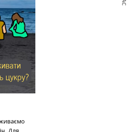
оживаємо
ін. Для