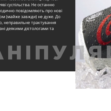
яві суспільства. Не останню
еріодично повідомляють про нові
сом (майже завжди) не дуже. До
ю, неправильне трактування
вані деякими дієтологами та
НІПУЛЯ