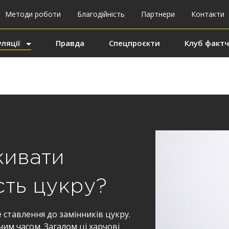
Методи роботи
Благодійність
Партнери
Контакти
ляції
Правда
Спецпроєкти
Клуб фактч
живати
сть цукру?
 ставлення до замінників цукру.
чим часом. Загалом ці харчові