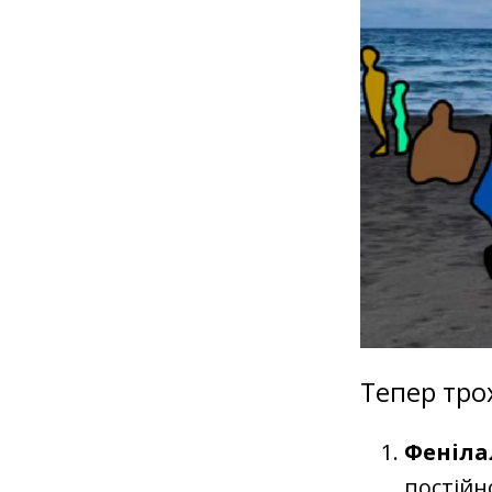
Тепер тро
Феніла
постійно