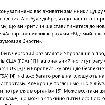
конуватимемо вас вживати замінники цукру 
 від них. Але буде добре, якщо наш текст пр
му, що ви критичніше ставитиметеся до нов
 «Аспартам викликає рак» чи «Відомий підс
зумові здібности».
би в черговий раз згадати Управління з про
в США (FDA) [1] Національний інститут раку 
arch UK [3] чи Європейську агенцію безпеки 
FSA) [4], які вже багато років наголошують на
 аспартаму. Але краще погляньмо, що відбув
ін потрапляє в організм [5]. Може все-таки ц
покаже, що можна спокійно пити Coca-Cola Ze