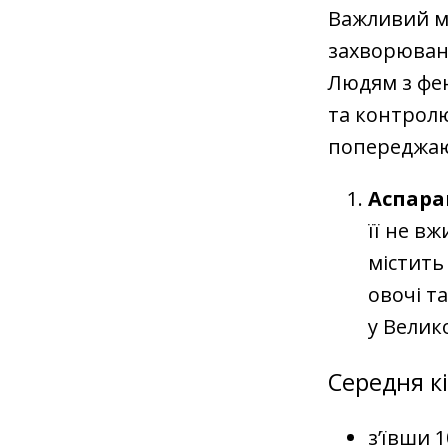
Важливий мо
захворюванн
Людям з фен
та контролю
попереджаю
Аспара
її не в
містить
овочі т
у Велик
Середня к
з’ївши 