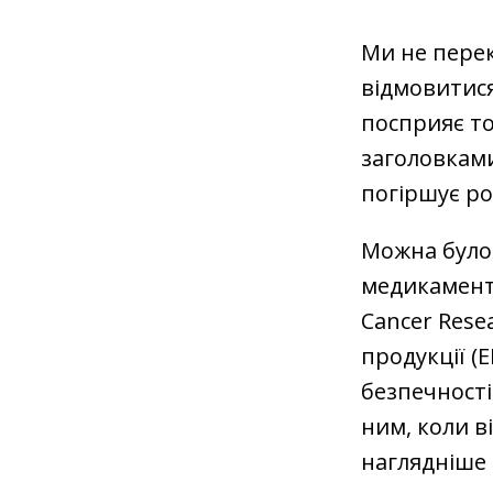
Ми не пере
відмовитися
посприяє то
заголовками
погіршує ро
Можна було 
медикаменті
Cancer Rese
продукції (E
безпечності
ним, коли в
наглядніше 