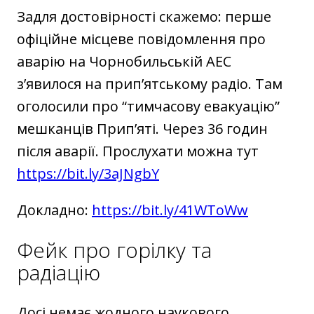
Задля достовірності скажемо: перше
офіційне місцеве повідомлення про
аварію на Чорнобильській АЕС
зʼявилося на припʼятському радіо. Там
оголосили про “тимчасову евакуацію”
мешканців Припʼяті. Через 36 годин
після аварії. Прослухати можна тут
https://bit.ly/3aJNgbY
Докладно:
https://bit.ly/41WToWw
Фейк про горілку та
радіацію
Досі немає жодного наукового