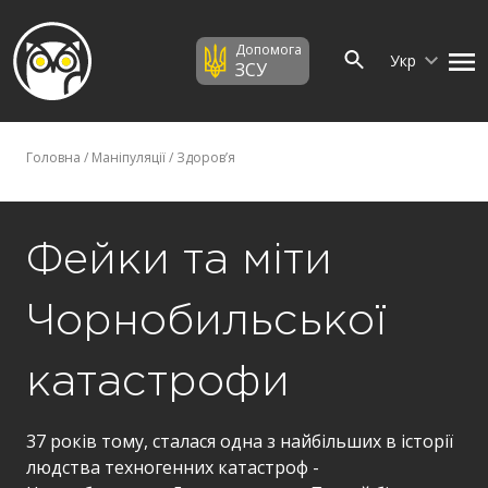
Допомога
Укр
ЗСУ
Головна
/
Маніпуляції
/
Здоров’я
Фейки та міти
Чорнобильської
катастрофи
37 років тому, сталася одна з найбільших в історії
людства техногенних катастроф -