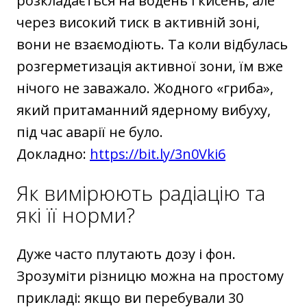
розкладається на водень і кисень, але
через високий тиск в активній зоні,
вони не взаємодіють. Та коли відбулась
розгерметизація активної зони, їм вже
нічого не заважало. Жодного «гриба»,
який притаманний ядерному вибуху,
під час аварії не було.
Докладно:
https://bit.ly/3n0Vki6
Як вимірюють радіацію та
які її норми?
Дуже часто плутають дозу і фон.
Зрозуміти різницю можна на простому
прикладі: якщо ви перебували 30