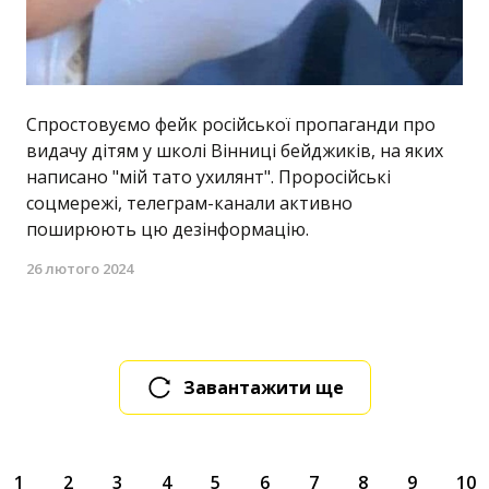
Спростовуємо фейк російської пропаганди про
видачу дітям у школі Вінниці бейджиків, на яких
написано "мій тато ухилянт". Проросійські
соцмережі, телеграм-канали активно
поширюють цю дезінформацію.
26 лютого 2024
Завантажити ще
1
2
3
4
5
6
7
8
9
10