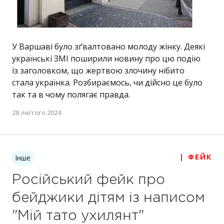
У Варшаві було зґвалтовано молоду жінку. Деякі
українські ЗМІ поширили новину про цю подію
із заголовком, що жертвою злочину нібито
стала українка. Розбираємось, чи дійсно це було
так та в чому полягає правда.
28 лютого 2024
| ФЕЙК
Інше
Російський фейк про
бейджики дітям із написом
"Мій тато ухилянт"