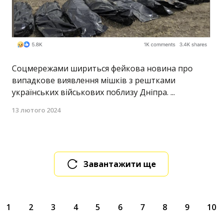
Соцмережами шириться фейкова новина про
випадкове виявлення мішків з рештками
українських військових поблизу Дніпра. ...
13 лютого 2024
Завантажити ще
1
2
3
4
5
6
7
8
9
10