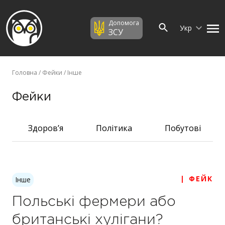
Допомога
Укр
ЗСУ
Головна
/
Фейки
/ Інше
Фейки
Здоров’я
Політика
Побутові
| ФЕЙК
Інше
Польські фермери або
британські хулігани?