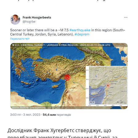
Дослідник Франк Хугербетс стверджує, що
передбачив землетрус у Туреччині й Сирії, за