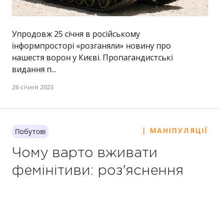
Упродовж 25 січня в російському
інформпросторі «розганяли» новину про
нашестя ворон у Києві. Пропагандистські
видання п...
26 січня 2023
| МАНІПУЛЯЦІЇ
Побутові
Чому варто вживати
фемінітиви: роз'яснення