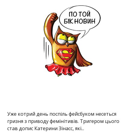
Уже котрий день поспіль фейсбуком несеться
гризня з приводу фемінітивів. Тригером цього
став допис Катерини Зінасс, які...