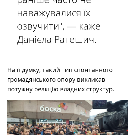
наважувалися їх
озвучити", — каже
Данієла Ратешич.
На її думку, такий тип спонтанного
громадянського опору викликав
потужну реакцію владних структур.