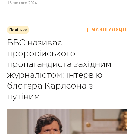
16 лютого 2024
| МАНІПУЛЯЦІЇ
Політика
BBC називає
проросійського
пропагандиста західним
журналістом: інтерв'ю
блогера Карлсона з
путіним