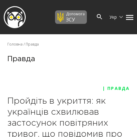
Допомога
Укр
ЗСУ
Головна
/ Правда
Правда
| ПРАВДА
Пройдіть в укриття: як
українців схвилював
застосунок повітряних
тривог, що повідомив про