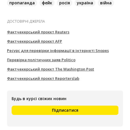
пропаганда
фейк
росія
україна
війна
ДОСТОВІРНІ ДЖЕРЕЛА
Фактчекерський проєкт Reuters
Фактчекерський проєкт AFP
Ресурс для перевірки інформації в інтернеті Snopes
Перевірка політичних заяв Politico
Фактчекерський проєкт The Washington Post
Фактчекерський проєкт Reporterslab
Будь в курсі свіжих новин
Підписатися