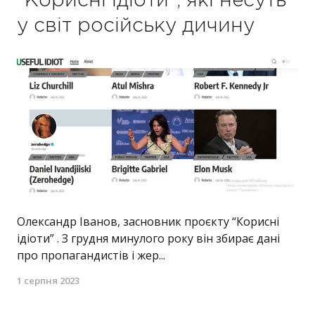
"Корисні ідіоти", які несуть
у світ російську дичину
Олександр Іванов, засновник проєкту “Корисні
ідіоти” . З грудня минулого року він збирає дані
про пропагандистів і жер...
1 серпня 2023