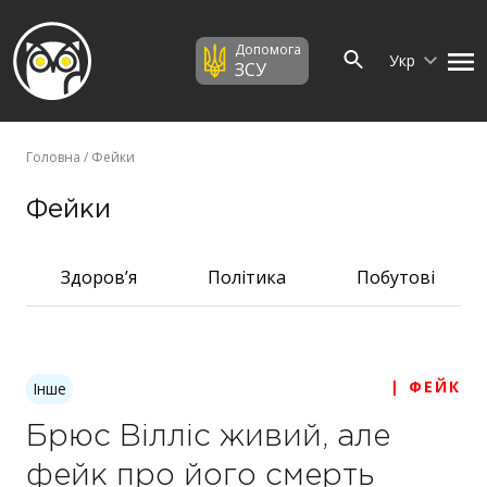
Допомога
Укр
ЗСУ
Головна
/ Фейки
Фейки
Здоров’я
Політика
Побутові
| ФЕЙК
Інше
Брюс Вілліс живий, але
фейк про його смерть