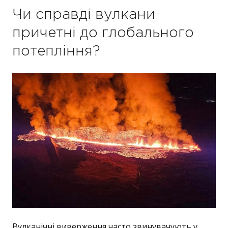
Чи справді вулкани
причетні до глобального
потепління?
Вулканічні виверження часто звинувачують у