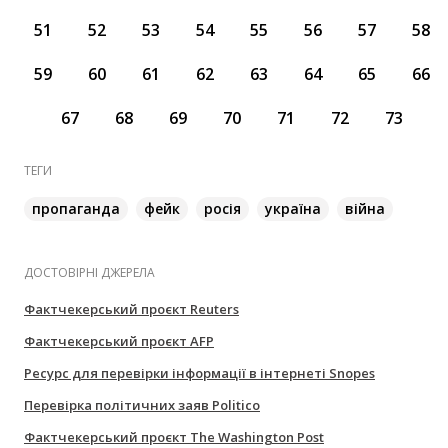
51
52
53
54
55
56
57
58
59
60
61
62
63
64
65
66
67
68
69
70
71
72
73
ТЕГИ
пропаганда
фейк
росія
україна
війна
ДОСТОВІРНІ ДЖЕРЕЛА
Фактчекерський проєкт Reuters
Фактчекерський проєкт AFP
Ресурс для перевірки інформації в інтернеті Snopes
Перевірка політичних заяв Politico
Фактчекерський проєкт The Washington Post