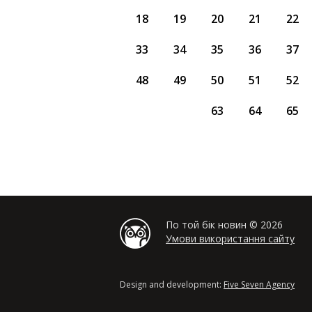
18
19
20
21
22
33
34
35
36
37
48
49
50
51
52
63
64
65
По той бік новин © 2026
Умови використання сайту
Design and development:
Five Seven Agency