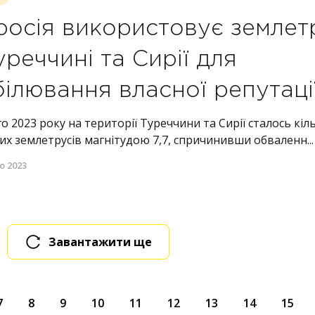
росія використовує землет
уреччині та Сирії для
білювання власної репутаці
о 2023 року на території Туреччини та Сирії сталось кіл
х землетрусів магнітудою 7,7, спричинивши обваленн...
о 2023
Завантажити ще
7
8
9
10
11
12
13
14
15