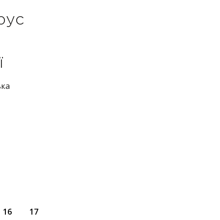
рус
ї
ька
16
17