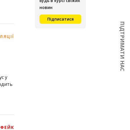
Будь в курсі свіжих
новин
Підписатися
ПІДТРИМАТИ НАС
ЛЯЦІЇ
с у
водить
 ФЕЙК