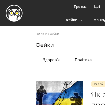
Про нас
Цілі
Фейки
Маніпу
Головна
/ Фейки
Фейки
Здоров’я
Політика
По той 
Як 