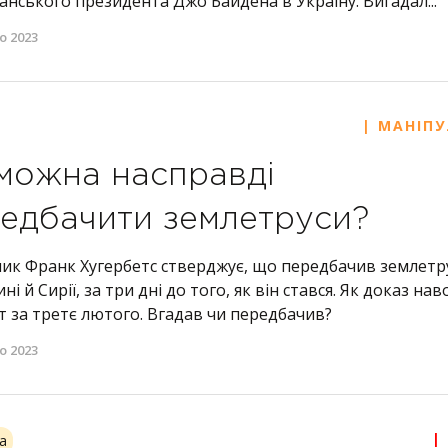
нського президента Джо Байдена в Україну. Вигадал...
о 2023
| МАНІПУ
можна насправді
едбачити землетруси?
ник Франк Хугербетс стверджує, що передбачив землетру
ні й Сирії, за три дні до того, як він стався. Як доказ на
іт за третє лютого. Вгадав чи передбачив?
о 2023
|
а