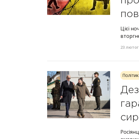
про
пов
Цієї но
вторгне
23 лютог
Політик
Дез
гар
сир
Росіянц