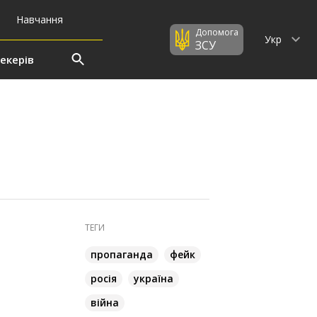
Навчання
Допомога
Укр
ЗСУ
екерів
ТЕГИ
пропаганда
фейк
росія
україна
війна