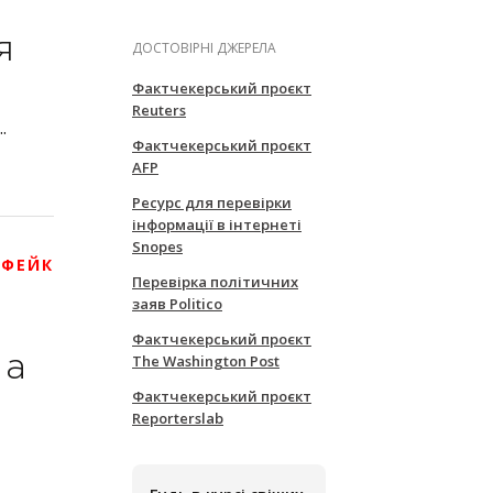
я
ДОСТОВІРНІ ДЖЕРЕЛА
Фактчекерський проєкт
Reuters
.
Фактчекерський проєкт
AFP
Ресурс для перевірки
інформації в інтернеті
Snopes
 ФЕЙК
Перевірка політичних
заяв Politico
Фактчекерський проєкт
The Washington Post
 а
Фактчекерський проєкт
Reporterslab