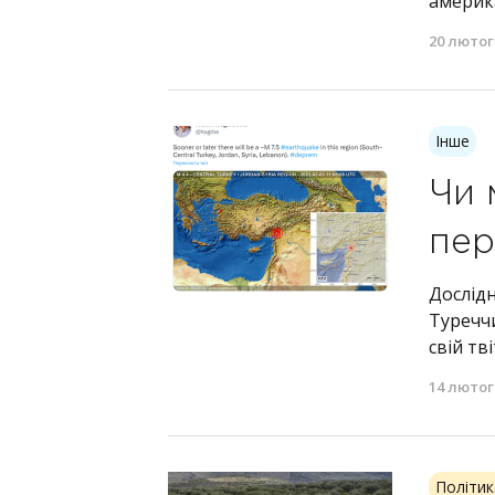
америка
20 лютог
Інше
Чи 
пер
Дослід
Туреччи
свій тв
14 лютог
Політик