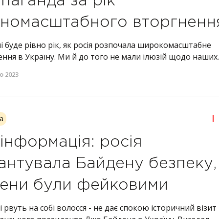
паганда за рік
номасштабного вторгненн
чі буде рівно рік, як росія розпочала широкомасштабне
ння в Україну. Ми й до того не мали ілюзій щодо наших..
о 2023
|
а
інформація: росія
антувала Байдену безпеку,
ени були фейковими
і рвуть на собі волосся - не дає спокою історичний візит