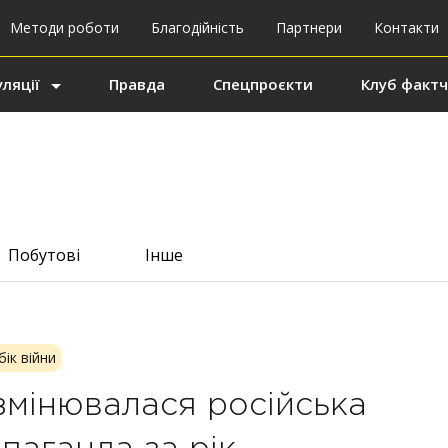
Методи роботи
Благодійність
Партнери
Контакти
ляції
Правда
Спецпроєкти
Клуб фактч
Побутові
Інше
бік війни
змінювалася російська