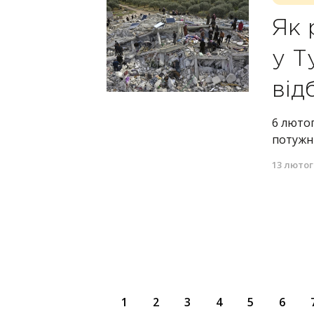
Як 
у Т
від
6 лютог
потужни
13 лютог
1
2
3
4
5
6