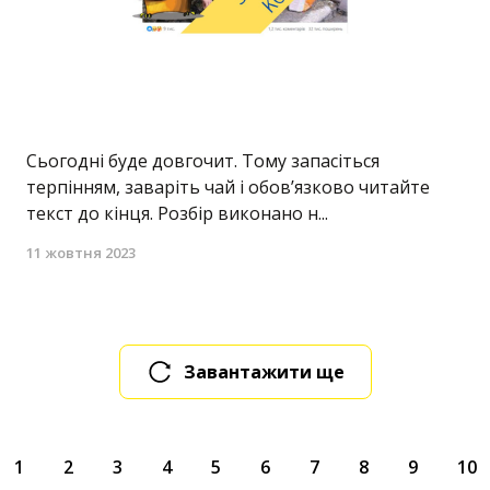
Сьогодні буде довгочит. Тому запасіться
терпінням, заваріть чай і обов’язково читайте
текст до кінця. Розбір виконано н...
11 жовтня 2023
Завантажити ще
1
2
3
4
5
6
7
8
9
10