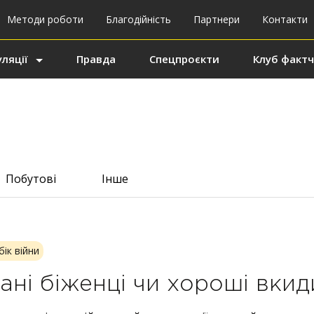
Методи роботи
Благодійність
Партнери
Контакти
ляції
Правда
Спецпроєкти
Клуб фактч
Побутові
Інше
бік війни
ані біженці чи хороші вкид