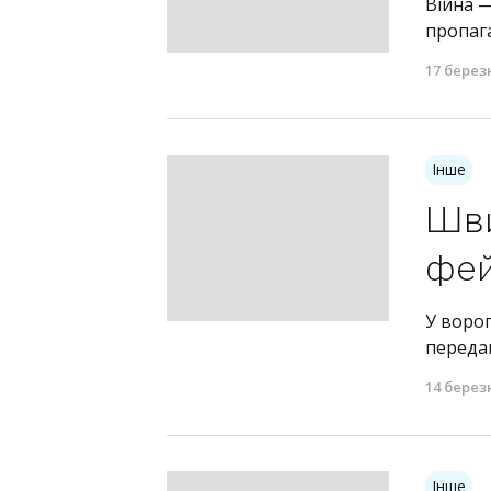
Війна —
пропаг
17 берез
Інше
Шви
фей
У ворог
передав
14 берез
Інше