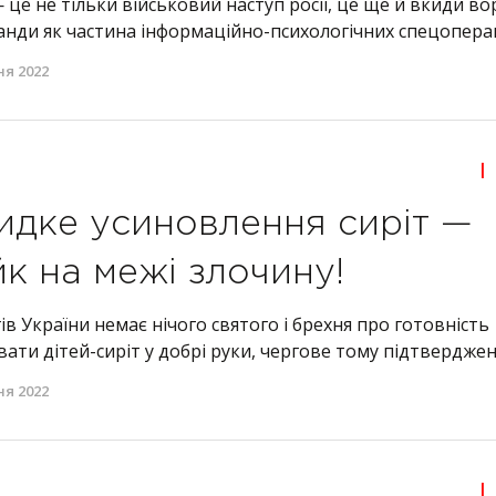
 це не тільки військовий наступ росії, це ще й вкиди в
анди як частина інформаційно-психологічних спецоперац
ня 2022
|
дке усиновлення сиріт —
к на межі злочину!
ів України немає нічого святого і брехня про готовність
ати дітей-сиріт у добрі руки, чергове тому підтверджен
ня 2022
|