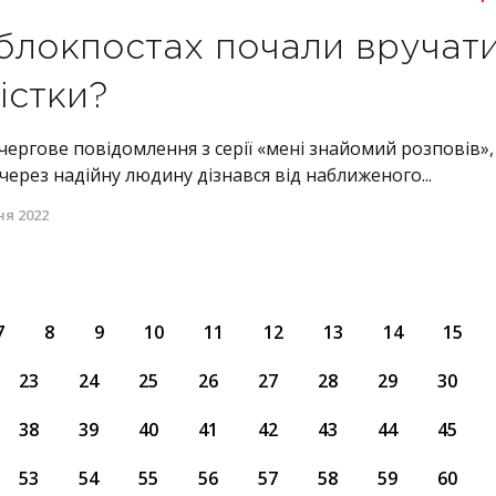
блокпостах почали вручат
істки?
ергове повідомлення з серії «мені знайомий розповів»,
через надійну людину дізнався від наближеного...
ня 2022
7
8
9
10
11
12
13
14
15
23
24
25
26
27
28
29
30
38
39
40
41
42
43
44
45
53
54
55
56
57
58
59
60