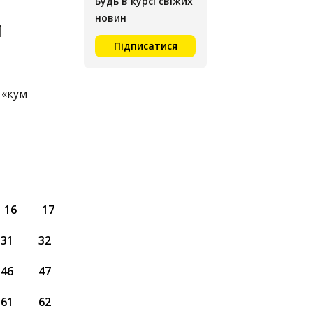
Будь в курсі свіжих
новин
и
Підписатися
 «кум
16
17
31
32
46
47
61
62