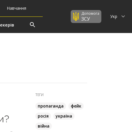
Навчання
Допомога
Укр
ЗСУ
екерів
ТЕГИ
пропаганда
фейк
росія
україна
и?
війна