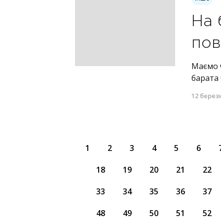
На 
пов
Маємо ч
барата 
12 берез
1
2
3
4
5
6
18
19
20
21
22
33
34
35
36
37
48
49
50
51
52