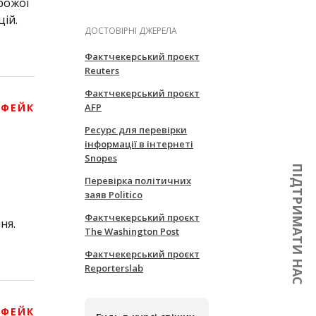
орожої
ій.
ДОСТОВІРНІ ДЖЕРЕЛА
Фактчекерський проєкт
Reuters
Фактчекерський проєкт
 ФЕЙК
AFP
Ресурс для перевірки
інформації в інтернеті
Snopes
ПІДТРИМАТИ НАС
Перевірка політичних
заяв Politico
Фактчекерський проєкт
ня.
The Washington Post
Фактчекерський проєкт
Reporterslab
 ФЕЙК