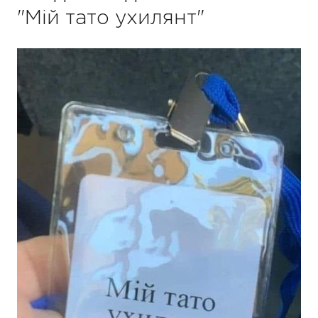
"Мій тато ухилянт"