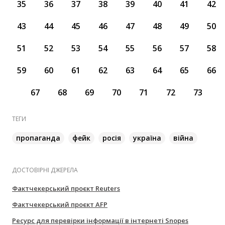
35
36
37
38
39
40
41
42
43
44
45
46
47
48
49
50
51
52
53
54
55
56
57
58
59
60
61
62
63
64
65
66
67
68
69
70
71
72
73
ТЕГИ
пропаганда
фейк
росія
україна
війна
ДОСТОВІРНІ ДЖЕРЕЛА
Фактчекерський проєкт Reuters
Фактчекерський проєкт AFP
Ресурс для перевірки інформації в інтернеті Snopes