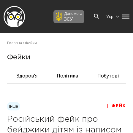
Допомога
Укр
ЗСУ
Головна
/ Фейки
Фейки
Здоров’я
Політика
Побутові
| ФЕЙК
Інше
Російський фейк про
бейджики дітям із написом