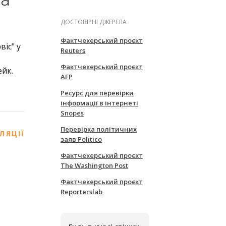
на
о
ДОСТОВІРНІ ДЖЕРЕЛА
Фактчекерський проєкт
іс" у
Reuters
Фактчекерський проєкт
ейк.
AFP
Ресурс для перевірки
інформації в інтернеті
Snopes
Перевірка політичних
ЛЯЦІЇ
заяв Politico
Фактчекерський проєкт
The Washington Post
Фактчекерський проєкт
Reporterslab