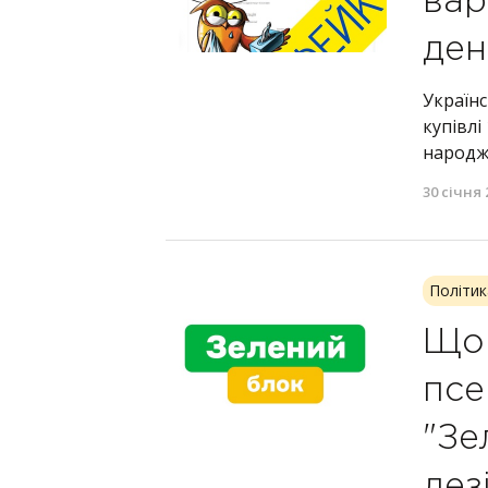
вар
ден
Україн
купівлі
народж
30 січня 
Політик
Що 
псе
"Зе
дез