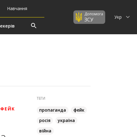
Навчання
Допомога
Укр
ЗСУ
екерів
ТЕГИ
 ФЕЙК
пропаганда
фейк
росія
україна
війна