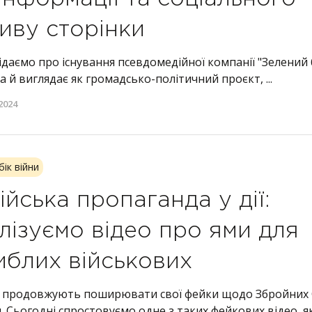
иву сторінки
даємо про існування псевдомедійної компанії "Зелений 
а й виглядає як громадсько-політичний проєкт, ...
2024
бік війни
ійська пропаганда у дії:
лізуємо відео про ями для
иблих військових
и продовжують поширювати свої фейки щодо Збройних
. Сьогодні спростовуємо одне з таких фейкових відео, як