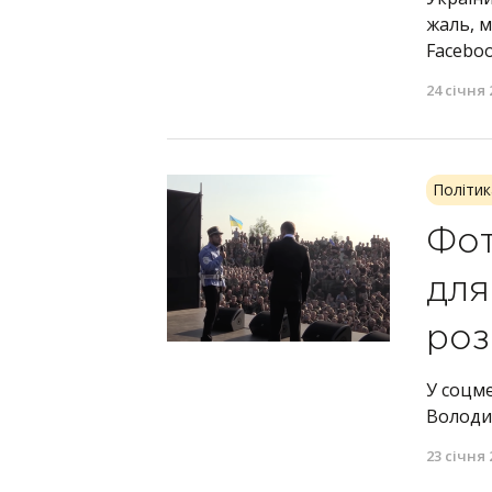
жаль, м
Faceboo
24 січня 
Політик
Фот
для
роз
У соцм
Володим
23 січня 