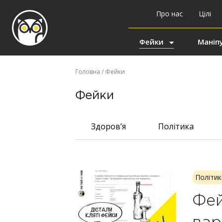
Про нас
Цілі
Фейки
Маніпу
Головна
/ Фейки
Фейки
Здоров’я
Політика
Політик
Фей