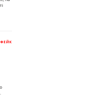
ті
 ФЕЙК
що
.