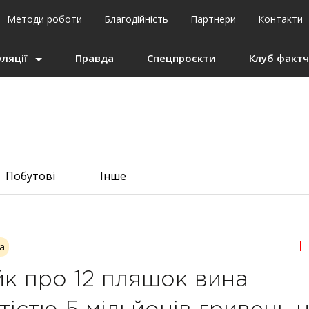
Методи роботи
Благодійність
Партнери
Контакти
ляції
Правда
Спецпроєкти
Клуб фактч
Побутові
Інше
|
а
к про 12 пляшок вина