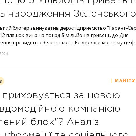
тістю 5 мільйонів гривень 
ь народження Зеленськог
ський блогер звинуватив держпідприємство "Гарант-Серв
 12 пляшок вина на понад 5 мільйонів гривень до Дня
ення президента Зеленського. Розповідаємо, чому це ф
2024
| МАНІПУ
а
приховується за новою
вдомедійною компанією
лений блок"? Аналіз
інформації та соціального