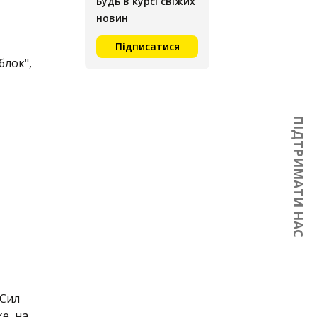
Будь в курсі свіжих
новин
Підписатися
блок",
ПІДТРИМАТИ НАС
 Сил
е, на