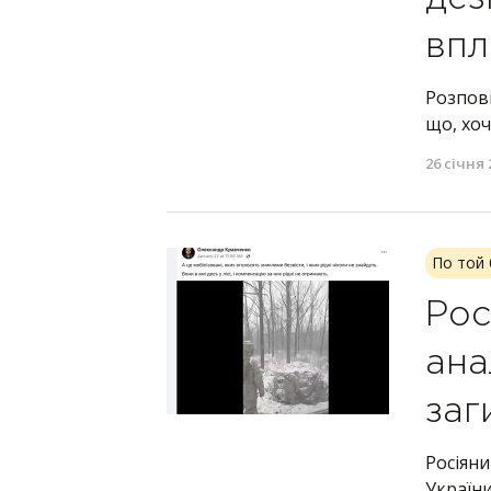
впл
Розпові
що, хоч
26 січня 
По той 
Рос
ана
заг
Росіян
України