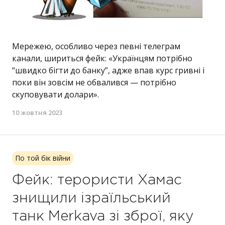
Мережею, особливо через певні телеграм
канали, шириться фейк: «Українцям потрібно
“швидко бігти до банку”, адже впав курс гривні і
поки він зовсім не обвалився — потрібно
скуповувати долари».
10 жовтня 2023
По той бік війни
Фейк: терористи Хамас
знищили ізраїльський
танк Merkava зі зброї, яку