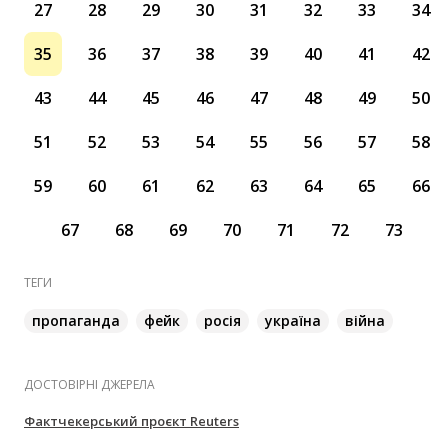
27
28
29
30
31
32
33
34
35
36
37
38
39
40
41
42
43
44
45
46
47
48
49
50
51
52
53
54
55
56
57
58
59
60
61
62
63
64
65
66
67
68
69
70
71
72
73
ТЕГИ
пропаганда
фейк
росія
україна
війна
ДОСТОВІРНІ ДЖЕРЕЛА
Фактчекерський проєкт Reuters