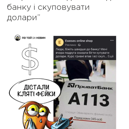
банку і скуповувати
долари”