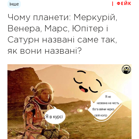
| ФЕЙК
Інше
Чому планети: Меркурій,
Венера, Марс, Юпітер і
Сатурн названі саме так,
як вони названі?